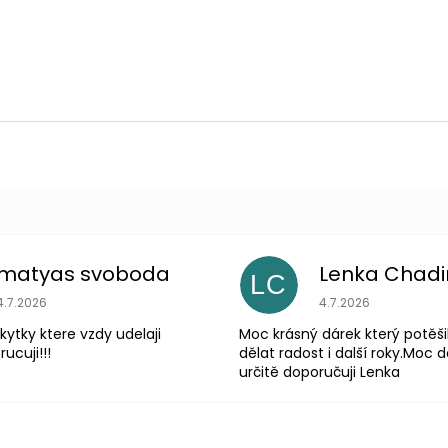
matyas svoboda
Lenka Chad
LC
Hodnocení obchodu je 5 z 5 hvězdiček.
Hodnocení obchodu
4.7.2026
4.7.2026
 kytky ktere vzdy udelaji
Moc krásný dárek který potěši
ucuji!!!
dělat radost i další roky.Moc d
určitě doporučuji Lenka