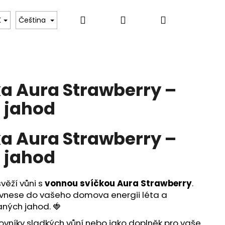
Hledat
Přihlášení
Nákupní
ru
Tulipány Dara
Květinové kurzy – Umění va
K
Čeština
košík
a Aura Strawberry –
 jahod
a Aura Strawberry –
 jahod
věží vůni s
vonnou svíčkou Aura Strawberry
.
 vnese do vašeho domova energii léta a
ných jahod. 🍓
lovníky sladkých vůní nebo jako doplněk pro vaše