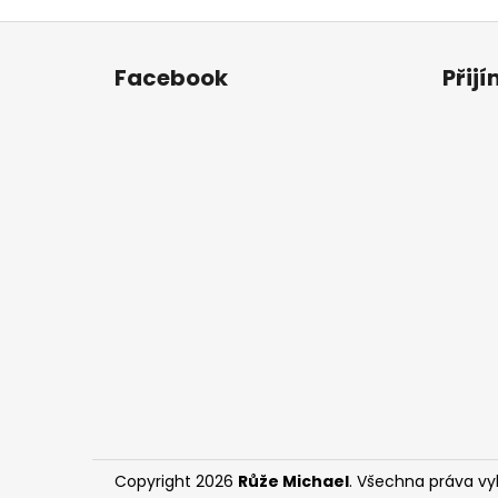
Z
á
Facebook
Přij
p
a
t
í
Copyright 2026
Růže Michael
. Všechna práva v