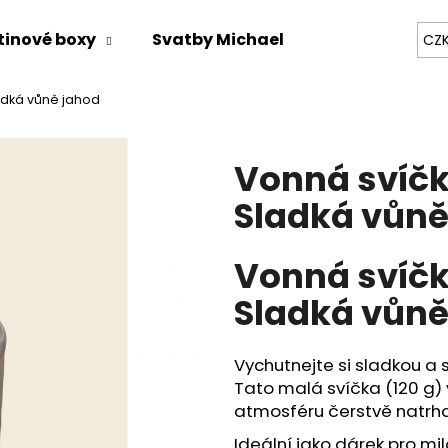
tinové boxy
Svatby Michael
Zážitky na mí
CZ
adká vůně jahod
Co potřebujete najít?
Vonná svíčk
HLEDAT
Sladká vůně
Vonná svíčk
Doporučujeme
Sladká vůně
Vychutnejte si sladkou a s
Tato malá svíčka (120 g)
atmosféru čerstvě natrha
Ideální jako dárek pro mi