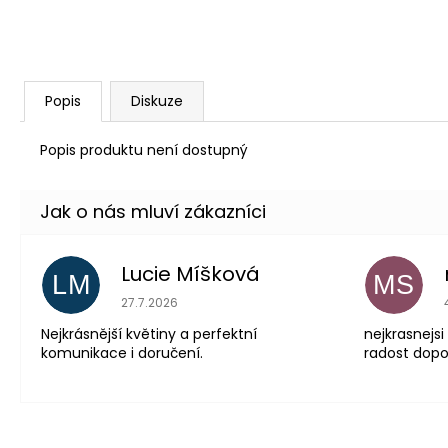
Popis
Diskuze
Popis produktu není dostupný
Lucie Míšková
LM
MS
Hodnocení obchodu je 5 z 5 hvězdiček.
27.7.2026
Nejkrásnější květiny a perfektní
nejkrasnejsi
komunikace i doručení.
radost dopor