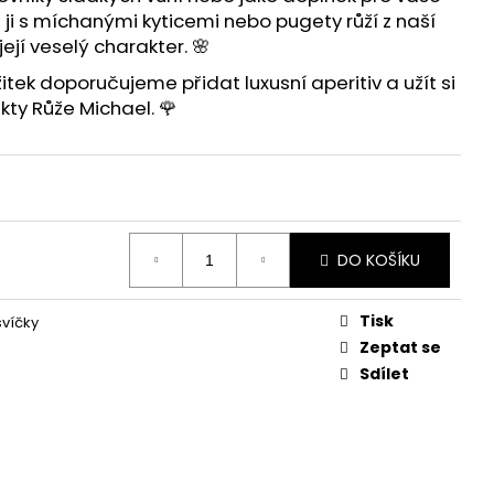
ji s
míchanými kyticemi
nebo
pugety růží
z naší
ejí veselý charakter. 🌸
itek doporučujeme přidat
luxusní aperitiv
a užít si
ty Růže Michael. 🌹
DO KOŠÍKU
Tisk
víčky
Zeptat se
Sdílet