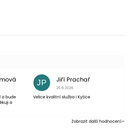
imová
Jiří Prachař
JP
 je 5 z 5 hvězdiček.
Hodnocení obchodu je 5 z 5 hvězdič
25.6.2026
l a bude
Velice kvalitní služba i Kytice
ěkuji a
Zobrazit další hodnocení