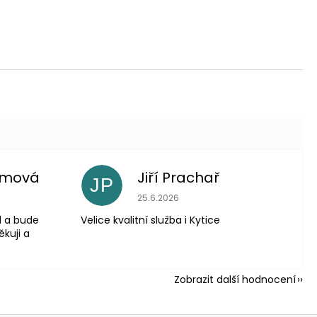
imová
Jiří Prachař
JP
 je 5 z 5 hvězdiček.
Hodnocení obchodu je 5 z 5 hvězdič
25.6.2026
l a bude
Velice kvalitní služba i Kytice
ěkuji a
Zobrazit další hodnocení