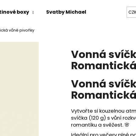
tinové boxy
Svatby Michael
Zážitky na mí
CZ
ická vůně pivoňky
Co potřebujete najít?
Vonná svíčk
HLEDAT
Romantická
Vonná svíčk
Doporučujeme
Romantická
Vytvořte si kouzelnou at
svíčka (120 g) s vůní ro
romantiku a svěžest. 🌸
Ideální pro večery plné p