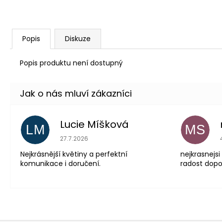
Popis
Diskuze
Popis produktu není dostupný
Lucie Míšková
LM
MS
Hodnocení obchodu je 5 z 5 hvězdiček.
27.7.2026
Nejkrásnější květiny a perfektní
nejkrasnejsi
komunikace i doručení.
radost dopor