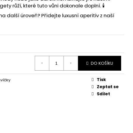
gety růží
, které tuto vůni dokonale doplní. 🕯️
na další úroveň? Přidejte
luxusní aperitiv
z naší
DO KOŠÍKU
Tisk
víčky
Zeptat se
Sdílet