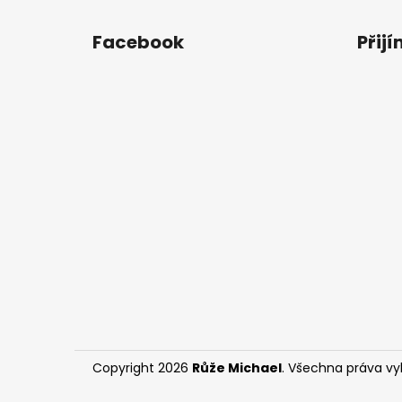
Z
á
Facebook
Přij
p
a
t
í
Copyright 2026
Růže Michael
. Všechna práva v