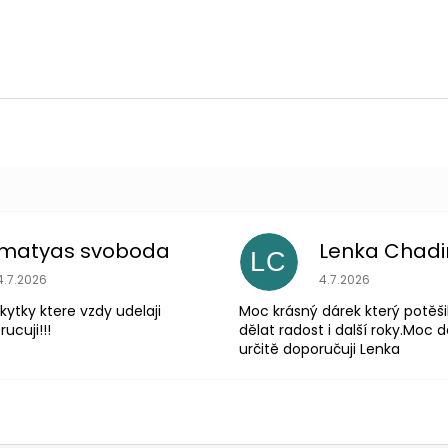
matyas svoboda
Lenka Chad
LC
Hodnocení obchodu je 5 z 5 hvězdiček.
Hodnocení obchodu
4.7.2026
4.7.2026
 kytky ktere vzdy udelaji
Moc krásný dárek který potěši
ucuji!!!
dělat radost i další roky.Moc d
určitě doporučuji Lenka