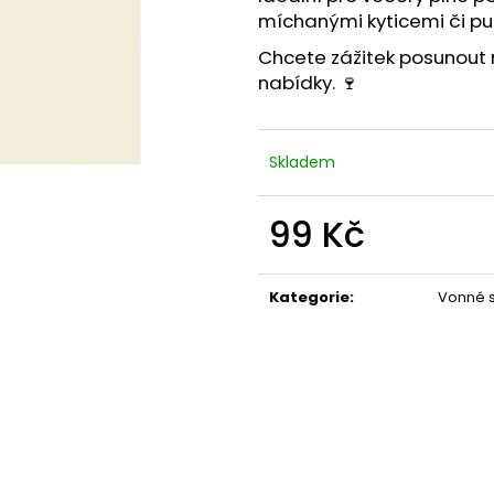
míchanými kyticemi
či
pu
Chcete zážitek posunout 
nabídky. 🍷
Skladem
99 Kč
Měrná
cena:
Kategorie
:
Vonné s