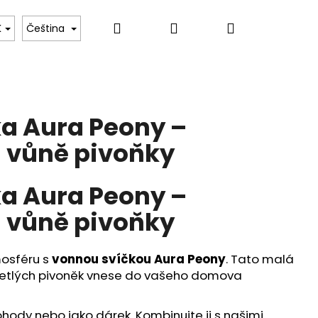
Hledat
Přihlášení
Nákupní
ru
Tulipány Dara
Květinové kurzy – Umění va
K
Čeština
košík
a Aura Peony –
 vůně pivoňky
a Aura Peony –
 vůně pivoňky
mosféru s
vonnou svíčkou Aura Peony
. Tato malá
zkvetlých pivoněk vnese do vašeho domova
ohody nebo jako dárek. Kombinujte ji s našimi