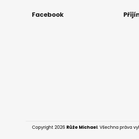
Z
á
Facebook
Přij
p
a
t
í
Copyright 2026
Růže Michael
. Všechna práva v