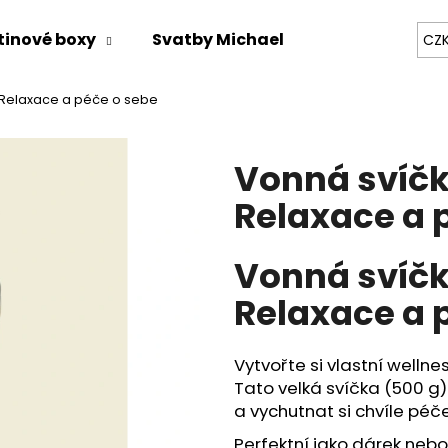
tinové boxy
Svatby Michael
Zážitky na mí
CZ
 Relaxace a péče o sebe
Co potřebujete najít?
Vonná svíčk
HLEDAT
Relaxace a 
Vonná svíčk
Doporučujeme
Relaxace a 
Vytvořte si vlastní wellne
Tato velká svíčka (500 g
a vychutnat si chvíle péče 
Perfektní jako dárek nebo