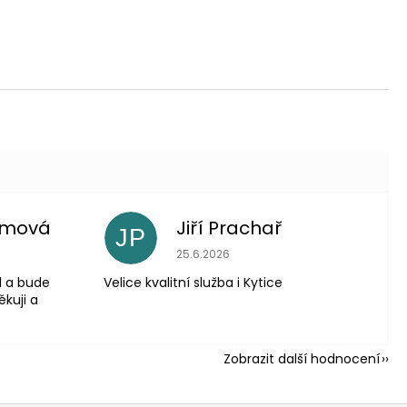
imová
Jiří Prachař
JP
 je 5 z 5 hvězdiček.
Hodnocení obchodu je 5 z 5 hvězdič
25.6.2026
l a bude
Velice kvalitní služba i Kytice
ěkuji a
Zobrazit další hodnocení