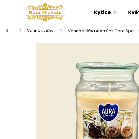
K
Přejít
na
o
Kytice
Kvě
obsah
Zpět
Zpět
š
do
do
í
Domů
Vonné svíčky
Vonná svíčka Aura Self Care Spa –
k
obchodu
obchodu