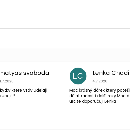
matyas svoboda
Lenka Chad
LC
Hodnocení obchodu je 5 z 5 hvězdiček.
Hodnocení obchodu
4.7.2026
4.7.2026
 kytky ktere vzdy udelaji
Moc krásný dárek který potěši
ucuji!!!
dělat radost i další roky.Moc d
určitě doporučuji Lenka