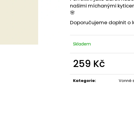
našimi
míchanými kytice
🌸
Doporučujeme doplnit o
Skladem
259 Kč
Měrná
cena:
Kategorie
:
Vonné s