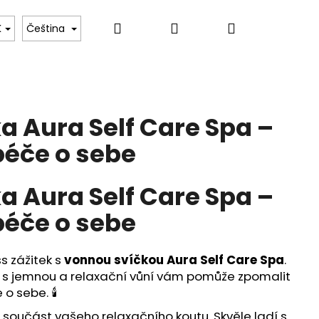
Hledat
Přihlášení
Nákupní
ru
Tulipány Dara
Květinové kurzy – Umění va
K
Čeština
košík
a Aura Self Care Spa –
péče o sebe
a Aura Self Care Spa –
péče o sebe
ss zážitek s
vonnou svíčkou Aura Self Care Spa
.
) s jemnou a relaxační vůní vám pomůže zpomalit
o sebe. 🕯️
 součást vašeho relaxačního koutu. Skvěle ladí s