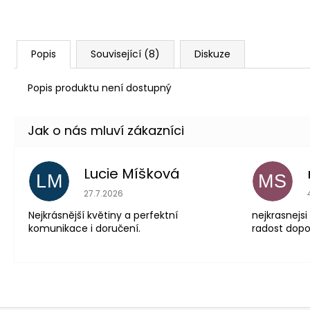
Popis
Související (8)
Diskuze
Popis produktu není dostupný
Lucie Míšková
LM
MS
Hodnocení obchodu je 5 z 5 hvězdiček.
27.7.2026
Nejkrásnější květiny a perfektní
nejkrasnejsi
komunikace i doručení.
radost dopor