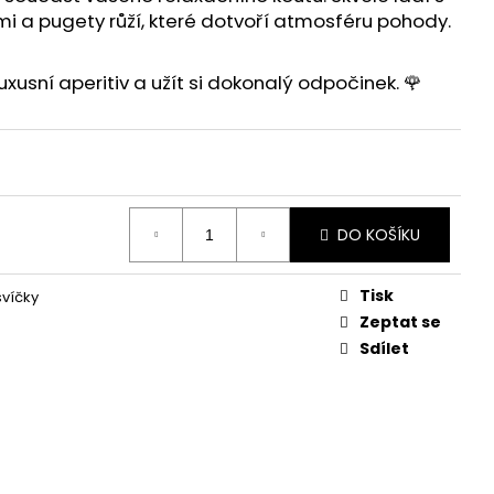
mi
a
pugety růží
, které dotvoří atmosféru pohody.
luxusní aperitiv
a užít si dokonalý odpočinek. 🌹
DO KOŠÍKU
Tisk
víčky
Zeptat se
Sdílet