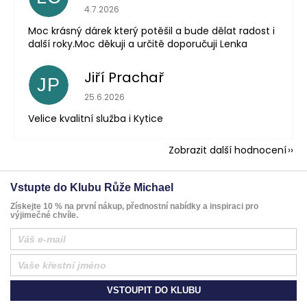
Hodnocení obchodu je 5 z 5 hvězdiček.
4.7.2026
Moc krásný dárek který potěšil a bude dělat radost i
další roky.Moc děkuji a určitě doporučuji Lenka
Jiří Prachař
JP
Hodnocení obchodu je 5 z 5 hvězdiček.
25.6.2026
Velice kvalitní služba i Kytice
Zobrazit další hodnocení
Vstupte do Klubu Růže Michael
Získejte 10 % na první nákup, přednostní nabídky a inspiraci pro
výjimečné chvíle.
VSTOUPIT DO KLUBU