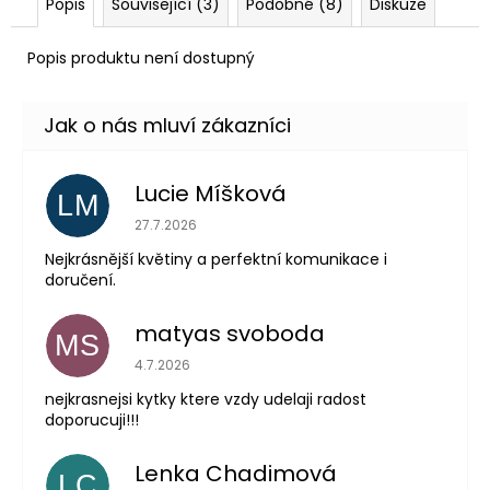
Popis
Související (3)
Podobné (8)
Diskuze
Popis produktu není dostupný
Lucie Míšková
LM
Hodnocení obchodu je 5 z 5 hvězdiček.
27.7.2026
Nejkrásnější květiny a perfektní komunikace i
doručení.
matyas svoboda
MS
Hodnocení obchodu je 5 z 5 hvězdiček.
4.7.2026
nejkrasnejsi kytky ktere vzdy udelaji radost
doporucuji!!!
Lenka Chadimová
LC