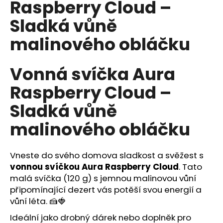
Raspberry Cloud –
a
Sladká vůně
j
í
malinového obláčku
t
?
Vonná svíčka Aura
Raspberry Cloud –
Sladká vůně
HLEDAT
malinového obláčku
Vneste do svého domova sladkost a svěžest s
D
vonnou svíčkou Aura Raspberry Cloud
. Tato
o
malá svíčka (120 g) s jemnou malinovou vůní
p
připomínající dezert vás potěší svou energií a
o
vůní léta. 🍰🍓
r
u
Ideální jako drobný dárek nebo doplněk pro