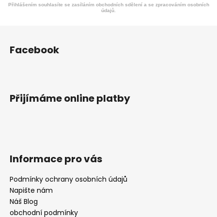
Přihlášením souhlasíte se zasíláním obchodních sdělení a se zpracováním osobních
údajů.
Z
á
Facebook
p
a
t
í
Přijímáme online platby
Informace pro vás
Podmínky ochrany osobních údajů
Napište nám
Náš Blog
obchodní podmínky