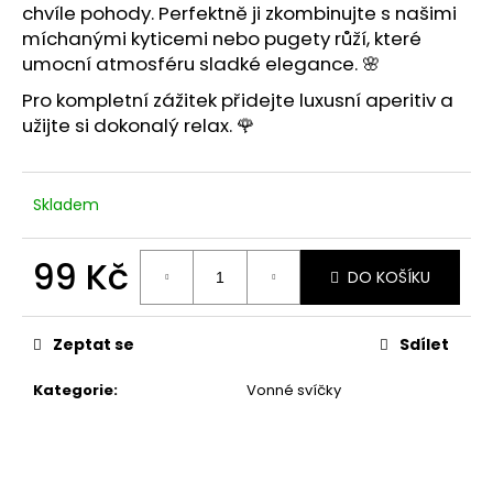
č
chvíle pohody. Perfektně ji zkombinujte s našimi
u
míchanými kyticemi
nebo
pugety růží
, které
j
umocní atmosféru sladké elegance. 🌸
e
m
Pro kompletní zážitek přidejte
luxusní aperitiv
a
e
užijte si dokonalý relax. 🌹
Skladem
99 Kč
DO KOŠÍKU
Měrná
cena:
Zeptat se
Sdílet
Kategorie
:
Vonné svíčky