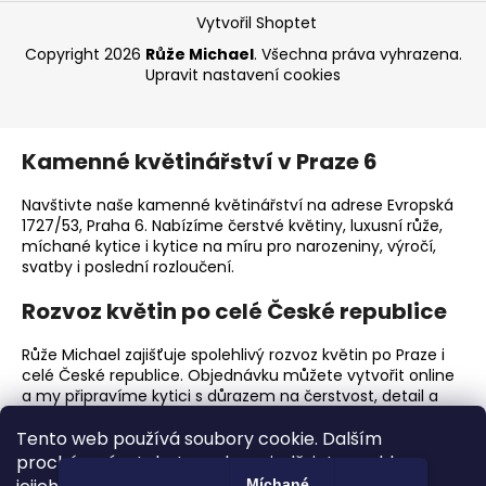
Vytvořil Shoptet
Copyright 2026
Růže Michael
. Všechna práva vyhrazena.
Upravit nastavení cookies
Kamenné květinářství v Praze 6
Navštivte naše kamenné květinářství na adrese Evropská
1727/53, Praha 6. Nabízíme čerstvé květiny, luxusní růže,
míchané kytice i kytice na míru pro narozeniny, výročí,
svatby i poslední rozloučení.
Rozvoz květin po celé České republice
Růže Michael zajišťuje spolehlivý rozvoz květin po Praze i
celé České republice. Objednávku můžete vytvořit online
a my připravíme kytici s důrazem na čerstvost, detail a
elegantní předání.
Tento web používá soubory cookie. Dalším
Proč zvolit Růže Michael?
procházením tohoto webu vyjadřujete souhlas s
Míchané