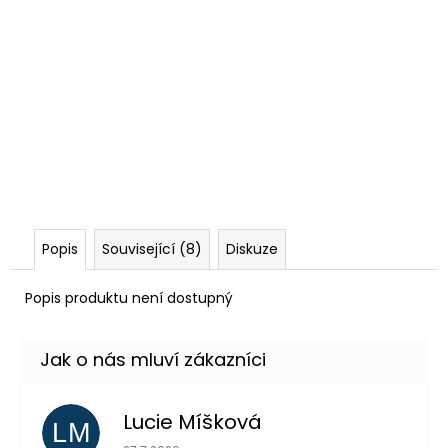
Popis
Související (8)
Diskuze
Popis produktu není dostupný
Lucie Míšková
LM
Hodnocení obchodu je 5 z 5 hvězdiček.