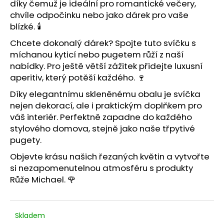
č
díky čemuž je ideální pro romantické večery,
u
chvíle odpočinku nebo jako dárek pro vaše
j
blízké. 🕯️
e
Chcete dokonalý dárek? Spojte tuto svíčku s
m
míchanou kyticí
nebo
pugetem růží
z naší
e
nabídky. Pro ještě větší zážitek přidejte
luxusní
aperitiv
, který potěší každého. 🍷
Díky elegantnímu skleněnému obalu je svíčka
nejen dekorací, ale i praktickým doplňkem pro
váš interiér. Perfektně zapadne do každého
stylového domova, stejně jako naše
třpytivé
pugety
.
Objevte krásu našich
řezaných květin
a vytvořte
si nezapomenutelnou atmosféru s produkty
Růže Michael. 🌹
Skladem