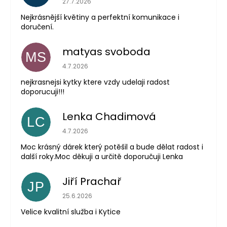
27.7.2026
Nejkrásnější květiny a perfektní komunikace i
doručení.
matyas svoboda
MS
Hodnocení obchodu je 5 z 5 hvězdiček.
4.7.2026
nejkrasnejsi kytky ktere vzdy udelaji radost
doporucuji!!!
Lenka Chadimová
LC
Hodnocení obchodu je 5 z 5 hvězdiček.
4.7.2026
Moc krásný dárek který potěšil a bude dělat radost i
další roky.Moc děkuji a určitě doporučuji Lenka
Jiří Prachař
JP
Hodnocení obchodu je 5 z 5 hvězdiček.
25.6.2026
Velice kvalitní služba i Kytice