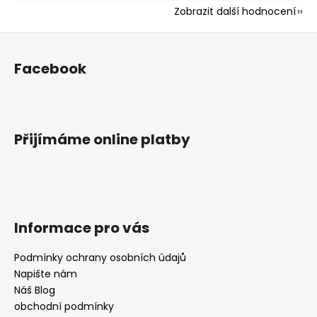
Zobrazit další hodnocení
Z
á
Facebook
p
a
t
í
Přijímáme online platby
Informace pro vás
Podmínky ochrany osobních údajů
Napište nám
Náš Blog
obchodní podmínky