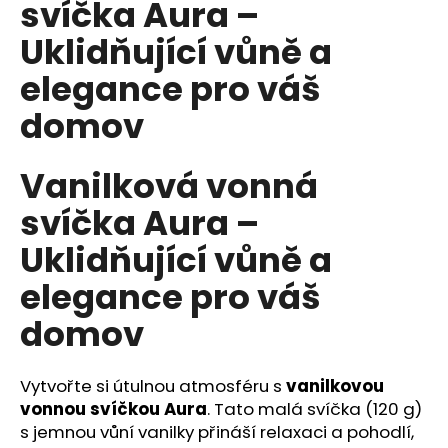
svíčka Aura –
a
Uklidňující vůně a
j
í
elegance pro váš
t
domov
?
Vanilková vonná
svíčka Aura –
HLEDAT
Uklidňující vůně a
elegance pro váš
D
domov
o
p
o
Vytvořte si útulnou atmosféru s
vanilkovou
r
vonnou svíčkou Aura
. Tato malá svíčka (120 g)
u
s jemnou vůní vanilky přináší relaxaci a pohodlí,