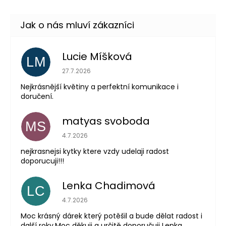
Lucie Míšková
LM
Hodnocení obchodu je 5 z 5 hvězdiček.
27.7.2026
Nejkrásnější květiny a perfektní komunikace i
doručení.
matyas svoboda
MS
Hodnocení obchodu je 5 z 5 hvězdiček.
4.7.2026
nejkrasnejsi kytky ktere vzdy udelaji radost
doporucuji!!!
Lenka Chadimová
LC
Hodnocení obchodu je 5 z 5 hvězdiček.
4.7.2026
Moc krásný dárek který potěšil a bude dělat radost i
další roky.Moc děkuji a určitě doporučuji Lenka