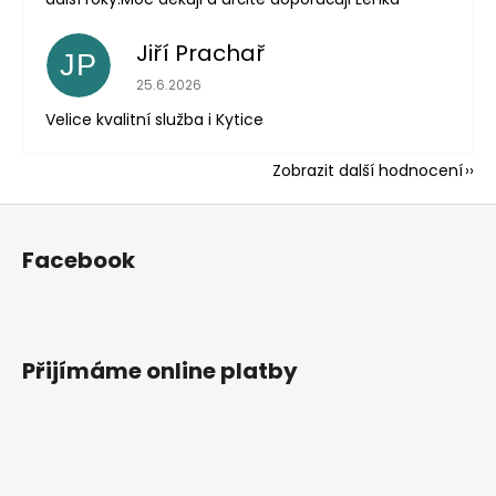
Jiří Prachař
JP
Hodnocení obchodu je 5 z 5 hvězdiček.
25.6.2026
Velice kvalitní služba i Kytice
Zobrazit další hodnocení
Z
á
Facebook
p
a
t
í
Přijímáme online platby