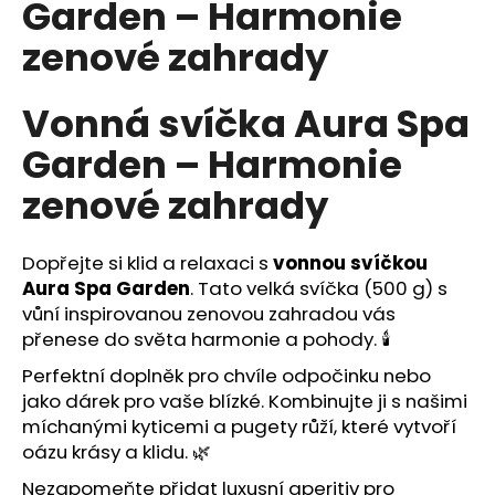
Garden – Harmonie
a
zenové zahrady
j
í
t
Vonná svíčka Aura Spa
?
Garden – Harmonie
zenové zahrady
HLEDAT
Dopřejte si klid a relaxaci s
vonnou svíčkou
Aura Spa Garden
. Tato velká svíčka (500 g) s
vůní inspirovanou zenovou zahradou vás
přenese do světa harmonie a pohody. 🕯️
D
o
Perfektní doplněk pro chvíle odpočinku nebo
p
jako dárek pro vaše blízké. Kombinujte ji s našimi
o
míchanými kyticemi
a
pugety růží
, které vytvoří
r
oázu krásy a klidu. 🌿
u
Nezapomeňte přidat
luxusní aperitiv
pro