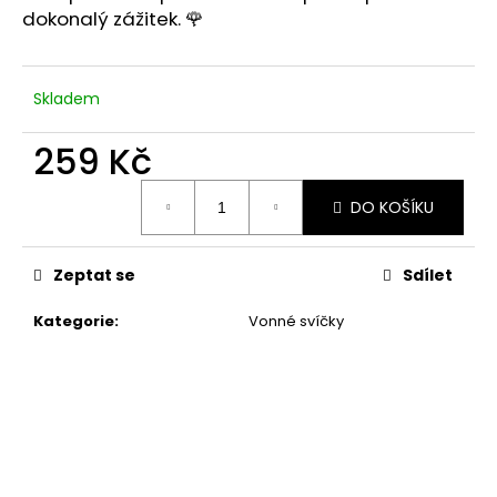
č
dokonalý zážitek. 🌹
u
j
e
m
Skladem
e
259 Kč
Měrná
DO KOŠÍKU
cena:
Zeptat se
Sdílet
Kategorie
:
Vonné svíčky