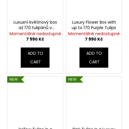
Luxusní květinový box
Luxury Flower Box with
až 170 tulipánů v
up to 170 Purple Tulips
červenožluté
Momentálně nedostupné
Momentálně nedostupné
kombinaci
7 990 Kč
7 990 Kč
ADD TO
ADD TO
CART
CART
NEW
NEW