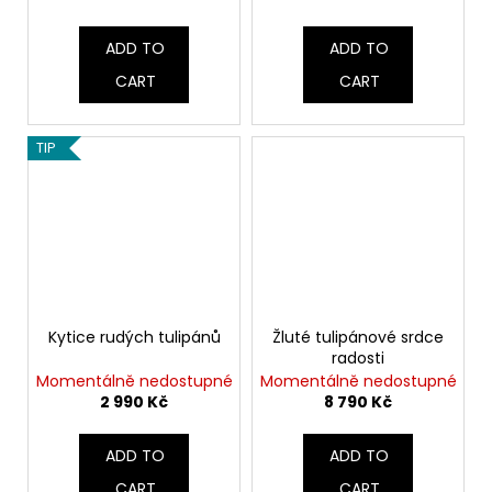
ADD TO
ADD TO
CART
CART
TIP
Kytice rudých tulipánů
Žluté tulipánové srdce
radosti
Momentálně nedostupné
Momentálně nedostupné
2 990 Kč
8 790 Kč
ADD TO
ADD TO
CART
CART