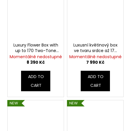
Luxury Flower Box with
Luxusní květinový box
up to 170 Two-Tone
ve tvaru srdce až 170
Tulips
tulipánů
Momentálně nedostupné
Momentálně nedostupné
8 390 Kč
7 990 Kč
ADD TO
ADD TO
CART
CART
NEW
NEW