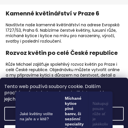
Kamenné květinářství v Praze 6
Navštivte naše kamenné květinářství na adrese Evropská
1727/53, Praha 6. Nabízíme čerstvé květiny, luxusní růže,
míchané kytice i kytice na míru pro narozeniny, výročí,
svatby i poslední rozloučení.
Rozvoz květin po celé České republice
Růže Michael zajišťuje spolehlivý rozvoz květin po Praze i
celé České republice. Objednávku můžete vytvořit online
a my připravíme kytici s důrazem na čerstvost, detail a
elegantní předání.
Tento web používá soubory cookie. Dalším
Proč zvolit Růže Michael?
procházením tohoto webu vyjadřujete souhlas s
jejich používáním.. Více informací
zde
.
Míchané
Prémiové čerstvé květiny a luxusní růže.
kytice
Nakupuji
plné
pouze
Ruční vazba kytic s důrazem na detail.
Settings
Jaké květiny volíte
barev, či
růže ať
Kamenné květinářství v Praze 6.
na jaře a v létě?
sezónní
je
Online objednávky a rozvoz květin po celé ČR.
speciality
jakékoliv
Květiny pro narozeniny, výročí, svatby, firemní dárky