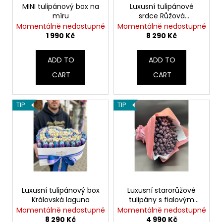
g
c
r
MINI tulipánový box na
Luxusní tulipánové
o
míru
srdce Růžová
o
symfonie
m
Momentálně nedostupné
Momentálně nedostupné
d
1 990 Kč
8 290 Kč
m
u
e
c
n
ADD TO
ADD TO
d
t
CART
CART
s
TIP
TIP
Luxusní tulipánový box
Luxusní starorůžové
Královská laguna
tulipány s fialovým
vintage odstínem
Momentálně nedostupné
Momentálně nedostupné
8 290 Kč
4 990 Kč