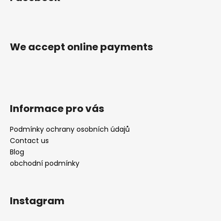
i
o
n
t
g
e
c
r
o
We accept online payments
n
t
r
o
l
Informace pro vás
s
Podmínky ochrany osobních údajů
Contact us
Blog
obchodní podmínky
Instagram