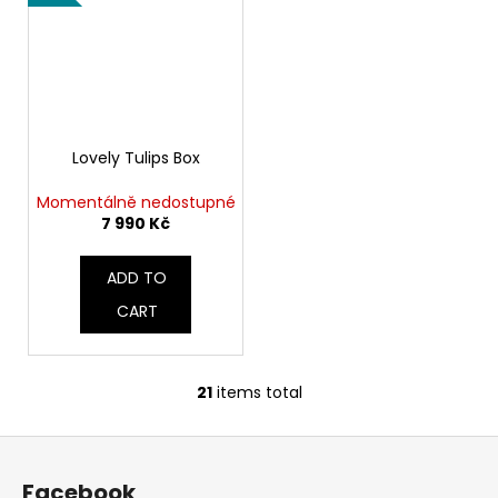
Lovely Tulips Box
Momentálně nedostupné
7 990 Kč
ADD TO
CART
21
items total
L
i
F
s
o
t
Facebook