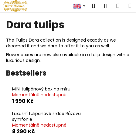
C
Skip
Search
Shop
M
Login
to
a
content
Back
Back
cart
r
Dara tulips
t
W
h
The Tulips Dara collection is designed exactly as we
dreamed it and we dare to offer it to you as well.
a
Flower boxes are now also available in a tulip design with a
t
luxurious design.
a
r
Bestsellers
e
y
MINI tulipánový box na míru
o
Momentálně nedostupné
1 990 Kč
u
l
Luxusní tulipánové srdce Růžová
o
symfonie
Momentálně nedostupné
o
8 290 Kč
k