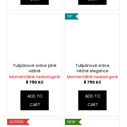
TIP
Tulipánové srdce plné
Tulipánové srdce
vášně
něžné elegance
Momentálně nedostupné
Momentálně nedostupné
8 790 Kč
8 790 Kč
ADD TO
ADD TO
CART
CART
ACTION
NEW