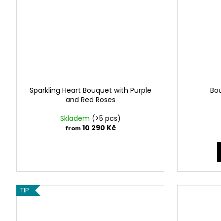
Sparkling Heart Bouquet with Purple
Bou
and Red Roses
Skladem
(>5 pcs)
10 290 Kč
from
TIP