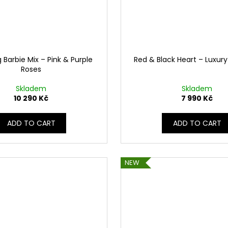
g Barbie Mix – Pink & Purple
Red & Black Heart – Luxury
Roses
Skladem
Skladem
10 290 Kč
7 990 Kč
ADD TO CART
ADD TO CART
NEW