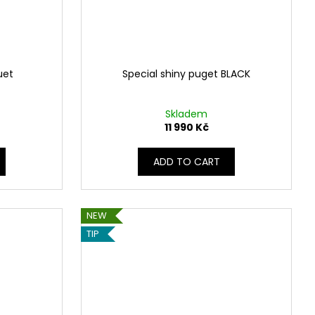
uet
Special shiny puget BLACK
Skladem
11 990 Kč
ADD TO CART
NEW
TIP