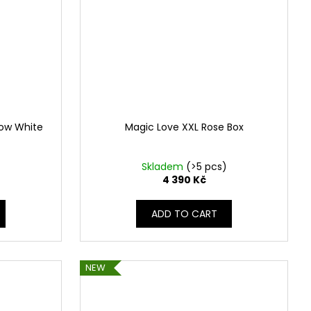
now White
Magic Love XXL Rose Box
)
Skladem
(>5 pcs)
4 390 Kč
ADD TO CART
NEW