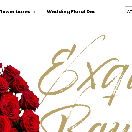
Flower boxes
Wedding Floral Design
Zážitk
CZ
hat are you looking for?
SEARCH
We recommend