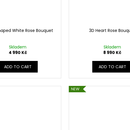
haped White Rose Bouquet
3D Heart Rose Bouq
Skladem
Skladem
4 990 Kč
8 990 Kč
ADD TO CART
ADD TO CART
NEW