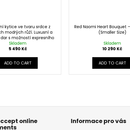
vní kytice ve tvaru srdce z
Red Naomi Heart Bouquet –
ch modrých růží. Luxusní a
(Smaller Size)
í dar s možností expresního
 po celé ČR nebo osobního
Skladem
Skladem
odběru v Praze 6.
5 490 Kč
10 290 Kč
ADD TO CART
ADD TO CART
ccept online
Informace pro vás
ments