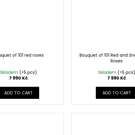
quet of 101 red roses
Bouquet of 101 Red and S
Roses
Skladem
(>5 pcs)
Skladem
(>5 pcs
7 990 Kč
7 990 Kč
ADD TO CART
ADD TO CART