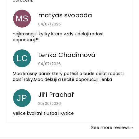
doručení.
matyas svoboda
MS
The store rating is 5 out of 5 stars.
04/07/2026
nejkrasnejsi kytky ktere vzdy udelaji radost
doporucuji!!!
Lenka Chadimová
LC
The store rating is 5 out of 5 stars.
04/07/2026
Moc krásný dárek který potěšil a bude dělat radost i
další roky.Moc děkuji a určitě doporučuji Lenka
Jiří Prachař
JP
The store rating is 5 out of 5 stars.
25/06/2026
Velice kvalitní služba i Kytice
See more reviews