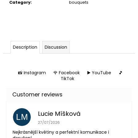
Category
:
bouquets
Description
Discussion
📸 Instagram
🌹 Facebook
▶️ YouTube
🎵
TikTok
Lucie Míšková
LM
The store rating is 5 out of 5 stars.
27/07/2026
Nejkrásnější květiny a perfektní komunikace i