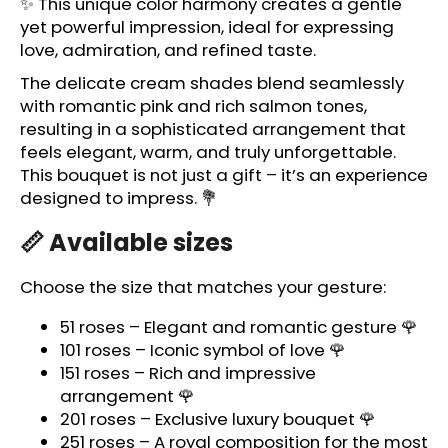
✨ This unique color harmony creates a gentle
c
yet powerful impression, ideal for expressing
o
love, admiration, and refined taste.
m
m
The delicate cream shades blend seamlessly
e
with romantic pink and rich salmon tones,
n
resulting in a sophisticated arrangement that
d
feels elegant, warm, and truly unforgettable.
This bouquet is not just a gift – it’s an experience
designed to impress. 💐
📏 Available sizes
Choose the size that matches your gesture:
51 roses – Elegant and romantic gesture 🌹
101 roses – Iconic symbol of love 🌹
151 roses – Rich and impressive
arrangement 🌹
201 roses – Exclusive luxury bouquet 🌹
251 roses – A royal composition for the most