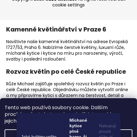
cookie settings
Kamenné květinářství v Praze 6
Navštivte naše kamenné květinářství na adrese Evropská
1727/53, Praha 6. Nabízíme čerstvé květiny, luxusní růže,
míchané kytice i kytice na míru pro narozeniny, výročí,
svatby i poslední rozloučení.
Rozvoz květin po celé České republice
Růže Michael zajišťuje spolehlivý rozvoz květin po Praze i
celé České republice. Objednávku můžete vytvořit online
a my připravíme kytici s důrazem na čerstvost, detail a
elegantní předání.
Tento web používá soubory cookie. Dalším
Proč zvolit Růže Michael?
procházením tohoto webu vyjadřujete souhlas s
jejich používáním.. Více informací
zde
.
Míchané
Prémiové čerstvé květiny a luxusní růže.
kytice
Nakupuji
plné
pouze
Ruční vazba kytic s důrazem na detail.
Settings
Jaké květiny volíte
barev, či
růže ať