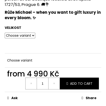
1727/53, Prague 6. 🚚💐
Růže Michael
– when you want to gift luxury in
every bloom. ✨
VELIKOST
Choose variant
from
4 990 Kč
Measure
ADD TO CART
price:
Ask
Share