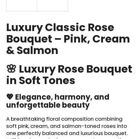
i
n
g
Luxury Classic Rose
f
Bouquet – Pink, Cream
o
& Salmon
r
?
🌸 Luxury Rose Bouquet
in Soft Tones
SEARCH
💖 Elegance, harmony, and
unforgettable beauty
W
A breathtaking floral composition combining
e
soft pink, cream, and salmon-toned roses into
r
one perfectly balanced and luxurious bouquet.
e