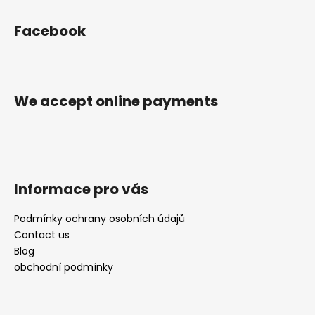
F
o
Facebook
o
t
e
r
We accept online payments
Informace pro vás
Podmínky ochrany osobních údajů
Contact us
Blog
obchodní podmínky