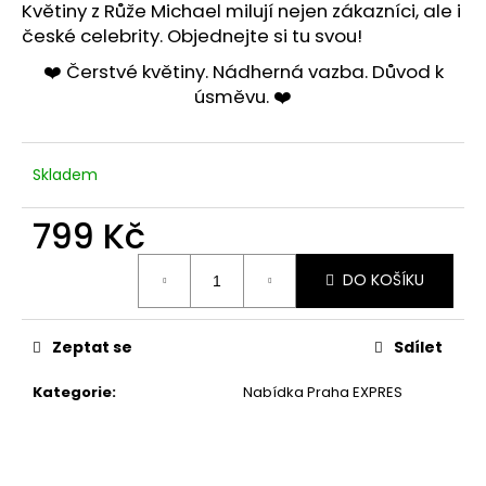
Květiny z Růže Michael milují nejen zákazníci, ale i
české celebrity
. Objednejte si tu svou!
❤️ Čerstvé květiny. Nádherná vazba. Důvod k
úsměvu. ❤️
Skladem
799 Kč
Měrná
DO KOŠÍKU
cena:
Zeptat se
Sdílet
Kategorie
:
Nabídka Praha EXPRES