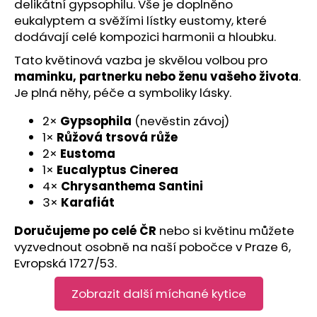
č
delikátní gypsophilu. Vše je doplněno
u
eukalyptem a svěžími lístky eustomy, které
j
dodávají celé kompozici harmonii a hloubku.
e
Tato květinová vazba je skvělou volbou pro
m
maminku, partnerku nebo ženu vašeho života
.
e
Je plná něhy, péče a symboliky lásky.
2×
Gypsophila
(nevěstin závoj)
1×
Růžová trsová růže
2×
Eustoma
1×
Eucalyptus Cinerea
4×
Chrysanthema Santini
3×
Karafiát
Doručujeme po celé ČR
nebo si květinu můžete
vyzvednout osobně na naší pobočce
v Praze 6,
Evropská 1727/53
.
Zobrazit další míchané kytice