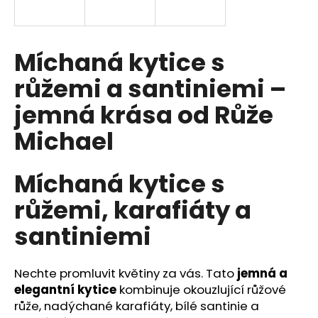
a
j
í
Míchaná kytice s
t
růžemi a santiniemi –
?
jemná krása od Růže
Michael
HLEDAT
Míchaná kytice s
růžemi, karafiáty a
D
santiniemi
o
p
o
Nechte promluvit květiny za vás. Tato
jemná a
r
elegantní kytice
kombinuje okouzlující růžové
u
růže, nadýchané karafiáty, bílé santinie a