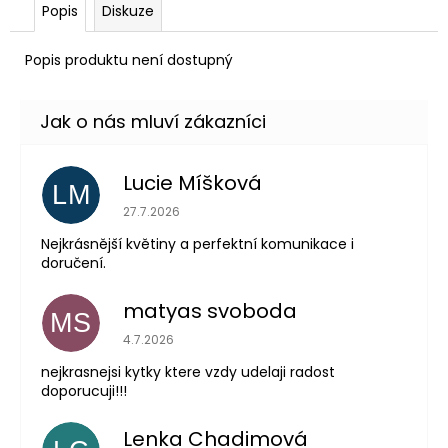
Popis
Diskuze
Popis produktu není dostupný
Lucie Míšková
LM
Hodnocení obchodu je 5 z 5 hvězdiček.
27.7.2026
Nejkrásnější květiny a perfektní komunikace i
doručení.
matyas svoboda
MS
Hodnocení obchodu je 5 z 5 hvězdiček.
4.7.2026
nejkrasnejsi kytky ktere vzdy udelaji radost
doporucuji!!!
Lenka Chadimová