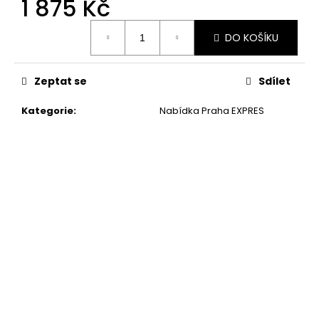
1 875 Kč
Měrná
DO KOŠÍKU
cena:
Zeptat se
Sdílet
Kategorie
:
Nabídka Praha EXPRES