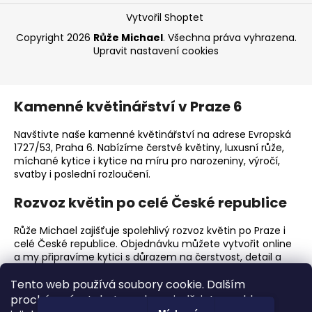
Vytvořil Shoptet
Copyright 2026
Růže Michael
. Všechna práva vyhrazena.
Upravit nastavení cookies
Kamenné květinářství v Praze 6
Navštivte naše kamenné květinářství na adrese Evropská
1727/53, Praha 6. Nabízíme čerstvé květiny, luxusní růže,
míchané kytice i kytice na míru pro narozeniny, výročí,
svatby i poslední rozloučení.
Rozvoz květin po celé České republice
Růže Michael zajišťuje spolehlivý rozvoz květin po Praze i
celé České republice. Objednávku můžete vytvořit online
a my připravíme kytici s důrazem na čerstvost, detail a
elegantní předání.
Tento web používá soubory cookie. Dalším
Proč zvolit Růže Michael?
procházením tohoto webu vyjadřujete souhlas s