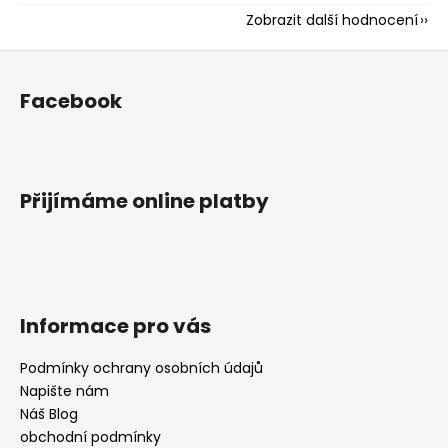
Zobrazit další hodnocení
Z
á
Facebook
p
a
t
í
Přijímáme online platby
Informace pro vás
Podmínky ochrany osobních údajů
Napište nám
Náš Blog
obchodní podmínky