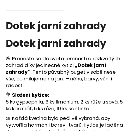
a
j
í
Dotek jarní zahrady
t
?
Dotek jarní zahrady
🌸 Přeneste se do světa jemnosti a rozkvetlých
zahrad díky jedinečné kytici
„Dotek jarní
HLEDAT
zahrady“
. Tento půvabný puget v sobě nese
vše, co milujeme na jaru – něhu, barvy, vůni i
radost.
D
💐
Složení kytice:
o
5 ks gypsophila, 3 ks limonium, 2 ks růže trsová, 5
p
ks karafiát, 5 ks růže, 10 ks santinka.
o
🎀 Každá květina byla pečlivě vybraná, aby
r
u
vytvořila harmonii barev i tvarů. Kytice je laděna