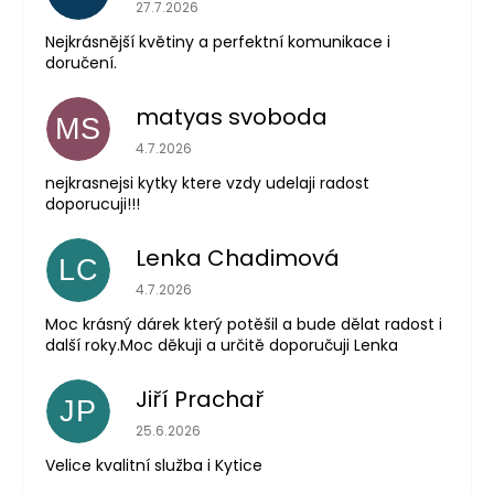
Hodnocení obchodu je 5 z 5 hvězdiček.
27.7.2026
Nejkrásnější květiny a perfektní komunikace i
doručení.
matyas svoboda
MS
Hodnocení obchodu je 5 z 5 hvězdiček.
4.7.2026
nejkrasnejsi kytky ktere vzdy udelaji radost
doporucuji!!!
Lenka Chadimová
LC
Hodnocení obchodu je 5 z 5 hvězdiček.
4.7.2026
Moc krásný dárek který potěšil a bude dělat radost i
další roky.Moc děkuji a určitě doporučuji Lenka
Jiří Prachař
JP
Hodnocení obchodu je 5 z 5 hvězdiček.
25.6.2026
Velice kvalitní služba i Kytice