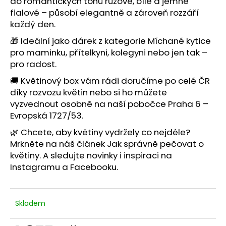
č
do romantických tónů růžové, bílé a jemně
u
fialové – působí elegantně a zároveň rozzáří
j
každý den.
e
🎁 Ideální jako
dárek z kategorie Míchané kytice
m
pro maminku, přítelkyni, kolegyni nebo jen tak –
e
pro radost.
🚚 Květinový box vám rádi doručíme po celé ČR
díky
rozvozu květin
nebo si ho můžete
vyzvednout osobně na
naší pobočce Praha 6 –
Evropská 1727/53
.
🌿 Chcete, aby květiny vydržely co nejdéle?
Mrkněte na náš článek
Jak správně pečovat o
květiny
. A sledujte novinky i inspiraci na
Instagramu
a
Facebooku
.
Skladem