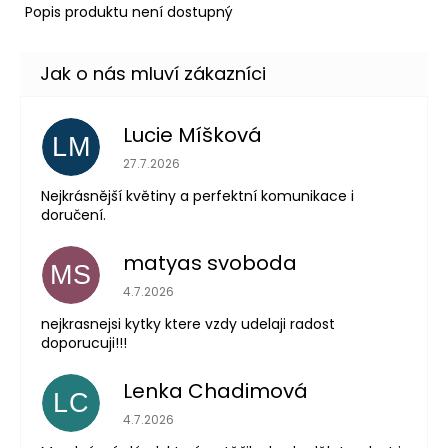
Popis produktu není dostupný
Lucie Míšková
LM
Hodnocení obchodu je 5 z 5 hvězdiček.
27.7.2026
Nejkrásnější květiny a perfektní komunikace i
doručení.
matyas svoboda
MS
Hodnocení obchodu je 5 z 5 hvězdiček.
4.7.2026
nejkrasnejsi kytky ktere vzdy udelaji radost
doporucuji!!!
Lenka Chadimová
LC
Hodnocení obchodu je 5 z 5 hvězdiček.
4.7.2026