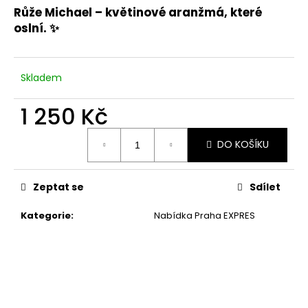
Růže Michael
– květinové aranžmá, které
oslní. ✨
Skladem
1 250 Kč
Měrná
DO KOŠÍKU
cena:
Zeptat se
Sdílet
Kategorie
:
Nabídka Praha EXPRES