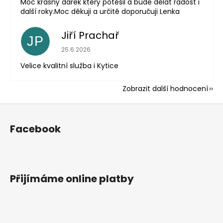
Moc krásný dárek který potěšil a bude dělat radost i
další roky.Moc děkuji a určitě doporučuji Lenka
Jiří Prachař
JP
Hodnocení obchodu je 5 z 5 hvězdiček.
25.6.2026
Velice kvalitní služba i Kytice
Zobrazit další hodnocení
Z
á
Facebook
p
a
t
í
Přijímáme online platby