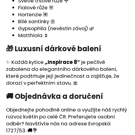
č
Světlé trsové růže 🌹
u
Fialové růže 🌸
j
Hortenzie 🌺
e
Bílé santinky 🌼
m
Gypsophila (nevěstin závoj) 🌿
e
Matthiola 🌷
🎁 Luxusní dárkové balení
✨ Každá kytice
„Inspirace 8“
je pečlivě
zabalena do elegantního dárkového balení,
které podtrhuje její jedinečnost a zajišťuje, že
dorazí v perfektním stavu. 🎀
🚚 Objednávka a doručení
Objednejte pohodlně online a využijte náš rychlý
rozvoz květin po celé ČR
. Preferujete osobní
odběr? Navštivte nás na adrese
Evropská
1727/53
. 🚚💐