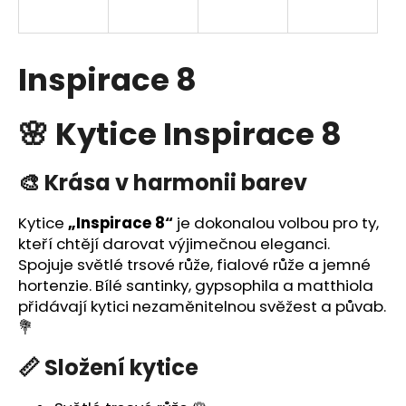
a
j
í
Inspirace 8
t
?
🌸 Kytice Inspirace 8
🎨 Krása v harmonii barev
HLEDAT
Kytice
„Inspirace 8“
je dokonalou volbou pro ty,
kteří chtějí darovat výjimečnou eleganci.
Spojuje světlé trsové růže, fialové růže a jemné
hortenzie. Bílé santinky, gypsophila a matthiola
D
přidávají kytici nezaměnitelnou svěžest a půvab.
o
💐
p
o
📏 Složení kytice
r
u