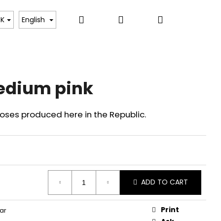
Search
Login
Shopping
y na míru
Dara tulips
Flower Courses
Co
K
English
cart
edium pink
ses produced here in the Republic.
ADD TO CART
Print
ar