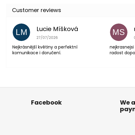
Lucie Míšková
LM
MS
The store rating is 5 out of 5 stars.
27/07/2026
Nejkrásnější květiny a perfektní
nejkrasnejsi
komunikace i doručení.
radost dopor
F
o
Facebook
We a
o
pay
t
e
r