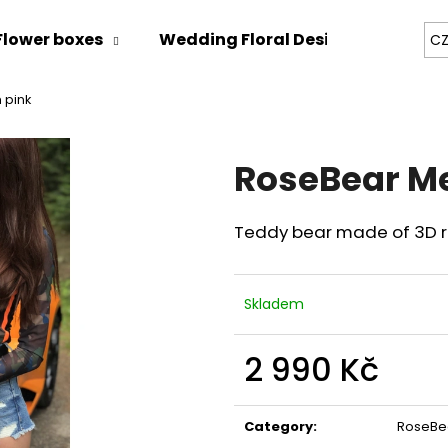
Flower boxes
Wedding Floral Design
Zážitk
CZ
 pink
hat are you looking for?
RoseBear M
SEARCH
Teddy bear made of 3D ro
We recommend
Skladem
2 990 Kč
Measure
price:
Category
:
RoseBe