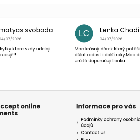
matyas svoboda
Lenka Chad
LC
The store rating is 5 out of 5 stars.
The store rating is 
04/07/2026
04/07/2026
 kytky ktere vzdy udelaji
Moc krásný dárek který potěši
ucuji!!!
dělat radost i další roky.Moc d
určitě doporučuji Lenka
ccept online
Informace pro vás
ments
Podmínky ochrany osobní
údajů
Contact us
Blog