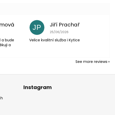
imová
Jiří Prachař
JP
5 out of 5 stars.
The store rating is 5 out of 5 stars.
25/06/2026
l a bude
Velice kvalitní služba i Kytice
ěkuji a
See more reviews
Instagram
ch