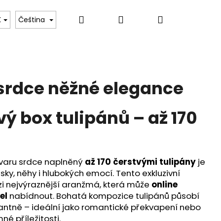
Hledat
Přihlášení
Nákupní
ru
Tulipány Dara
Květinové kurzy – Umění va
K
Čeština
košík
srdce něžné elegance
ý box tulipánů – až 170
 tvaru srdce naplněný
až 170 čerstvými tulipány
je
y, něhy i hlubokých emocí. Tento exkluzivní
zi nejvýraznější aranžmá, která může
online
el
nabídnout. Bohatá kompozice tulipánů působí
antně – ideální jako romantické překvapení nebo
é příležitosti.