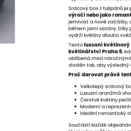
Srdcový box z tulipánů je
výročí nebo jako roman
jemnost a nové začátky, 
během jarní sezóny. Díky
vydrží květiny dlouho svěž
Tento
luxusní květinový
květinářství Praha 6
, k
oblíbená mezi náročnými z
sladěn tak, aby výsledný
Proč darovat právě ten
Velkolepý srdcový bo
Luxusní aranžmá vhod
Čerstvé květiny pečli
Moderní a reprezenta
Ideální romantický 
Součástí každé objednávky