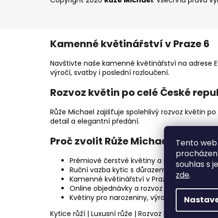
Copyright 2026
Růže Michael
. Všechna práva v
Kamenné květinářství v Praze 6
Navštivte naše kamenné květinářství na adrese Ev
výročí, svatby i poslední rozloučení.
Rozvoz květin po celé České repu
Růže Michael zajišťuje spolehlivý rozvoz květin p
detail a elegantní předání.
Proč zvolit Růže Michael?
Tento web 
procházení
Prémiové čerstvé květiny a luxusní růže.
souhlas s j
Ruční vazba kytic s důrazem na detail.
zde
.
Kamenné květinářství v Praze 6.
Online objednávky a rozvoz květin po celé Č
Květiny pro narozeniny, výročí, svatby, fire
Nastave
Kytice růží
|
Luxusní růže
|
Rozvoz květin po ČR