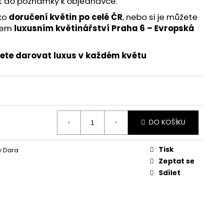
 do poznámky k objednávce.
ko
doručení květin po celé ČR
, nebo si je můžete
šem
luxusním květinářství Praha 6 – Evropská
cete darovat luxus v každém květu
DO KOŠÍKU
Tisk
y Dara
Zeptat se
Sdílet