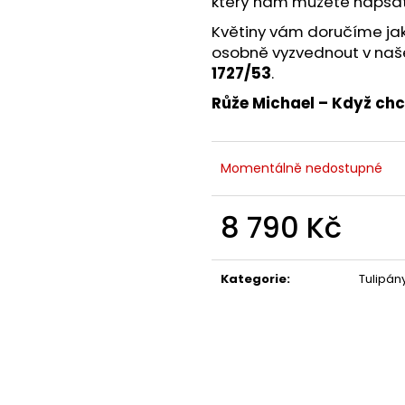
který nám můžete napsat
Květiny vám doručíme ja
osobně vyzvednout v na
1727/53
.
Růže Michael – Když ch
Momentálně nedostupné
8 790 Kč
Měrná
cena:
Kategorie
:
Tulipán