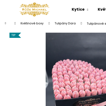
K
Přejít
na
o
Kytice
Kvě
obsah
Zpět
Zpět
š
do
do
í
Domů
Květinové boxy
Tulipány Dara
Tulipánové 
k
obchodu
obchodu
TIP