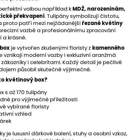
 perfektní volbou například k
MDŽ, narozeninám,
tické překvapení
. Tulipány symbolizují čistotu,
a proto patří mezi nejžádanější
řezané květiny
 precizní vazbě a profesionálnímu zpracování
í a krásné.
 box
je vytvořen zkušenými floristy z
kamenného
de vznikají moderní vazby i exkluzivní aranžmá
ákazníky i celebritami. Každý detail je pečlivě
 dojem působil skutečně výjimečně.
to květinový box?
x s až 170 tulipány
né pro výjimečné příležitosti
vě vybírané floristy
tivní vzhled
dárek
 je luxusní dárkové balení, stuhy a osobní vzkaz,