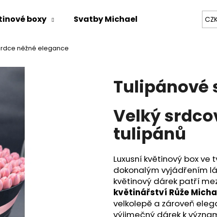
tinové boxy
Svatby Michael
Zážitky na mí
CZ
srdce něžné elegance
Co potřebujete najít?
Tulipánové 
HLEDAT
Velký srdcov
tulipánů
Doporučujeme
Luxusní květinový box ve
dokonalým vyjádřením lásk
květinový dárek patří me
květinářství Růže Micha
velkolepě a zároveň eleg
výjimečný dárek k významn