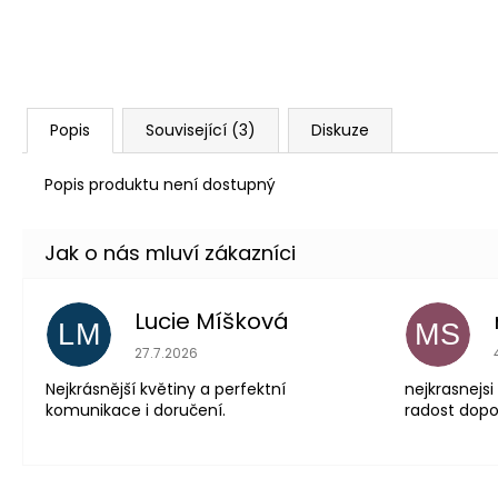
Popis
Související (3)
Diskuze
Popis produktu není dostupný
Lucie Míšková
LM
MS
Hodnocení obchodu je 5 z 5 hvězdiček.
27.7.2026
Nejkrásnější květiny a perfektní
nejkrasnejsi
komunikace i doručení.
radost dopor