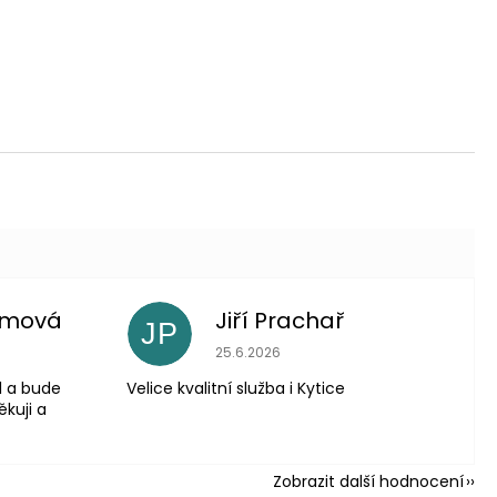
imová
Jiří Prachař
JP
 je 5 z 5 hvězdiček.
Hodnocení obchodu je 5 z 5 hvězdič
25.6.2026
l a bude
Velice kvalitní služba i Kytice
ěkuji a
Zobrazit další hodnocení