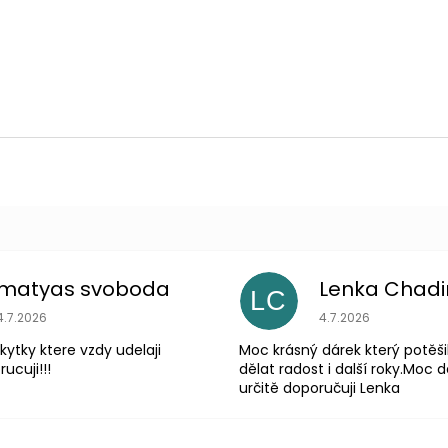
matyas svoboda
Lenka Chad
LC
Hodnocení obchodu je 5 z 5 hvězdiček.
Hodnocení obchodu
4.7.2026
4.7.2026
 kytky ktere vzdy udelaji
Moc krásný dárek který potěši
ucuji!!!
dělat radost i další roky.Moc d
určitě doporučuji Lenka