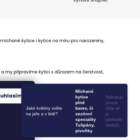
Vytvořil Shoptet
 míchané kytice i kytice na míru pro narozeniny,
e a my připravíme kytici s důrazem na čerstvost,
Míchané
ouhlasím
kytice
Nakupuji
plné
pouze
Jaké květiny volíte
barev, či
růže ať
na jaře a v létě?
sezónní
je
speciality
jakékoliv
Tulipány,
období.
pivoňky