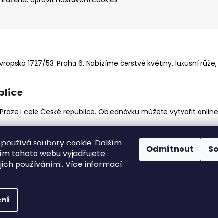
yhrazena.
Upravit nastavení cookies
ropská 1727/53, Praha 6. Nabízíme čerstvé květiny, luxusní růže,
blice
o Praze i celé České republice. Objednávku můžete vytvořit onlin
používá soubory cookie. Dalším
Odmítnout
S
m tohoto webu vyjadřujete
ejich používáním.. Více informací
R.
mní dárky i smuteční události.
ní