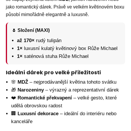
č
u
jako romantický dárek. Právě ve velkém květinovém boxu
j
působí mimořádně elegantně a luxusně.
e
m
🌷 Složení (MAXI)
e
až 170×
rudý tulipán
1×
luxusní kulatý květinový box Růže Michael
1×
saténová stuha Růže Michael
Ideální dárek pro velké příležitosti
🌸
MDŽ
– nejprodávanější květina tohoto svátku
🎁
Narozeniny
– výrazný a reprezentativní dárek
❤️
Romantické překvapení
– velké gesto, které
udělá obrovskou radost
🏢
Luxusní dekorace
– ideální do interiéru nebo
kanceláře