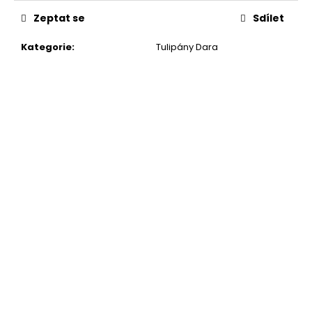
Zeptat se
Sdílet
Kategorie
:
Tulipány Dara