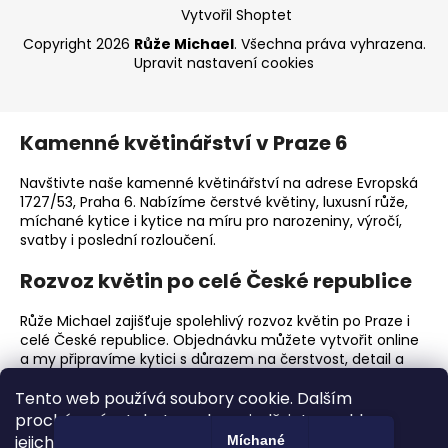
Vytvořil Shoptet
Copyright 2026
Růže Michael
. Všechna práva vyhrazena.
Upravit nastavení cookies
Kamenné květinářství v Praze 6
Navštivte naše kamenné květinářství na adrese Evropská
1727/53, Praha 6. Nabízíme čerstvé květiny, luxusní růže,
míchané kytice i kytice na míru pro narozeniny, výročí,
svatby i poslední rozloučení.
Rozvoz květin po celé České republice
Růže Michael zajišťuje spolehlivý rozvoz květin po Praze i
celé České republice. Objednávku můžete vytvořit online
a my připravíme kytici s důrazem na čerstvost, detail a
elegantní předání.
Tento web používá soubory cookie. Dalším
Proč zvolit Růže Michael?
procházením tohoto webu vyjadřujete souhlas s
jejich používáním.. Více informací
zde
.
Míchané