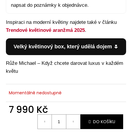
napsat do poznámky k objednávce.
Inspiraci na moderní květiny najdete také v článku
Trendové květinové aranžmá 2025
.
Velký květinový box, který udělá dojem 🌷
Růže Michael – Když chcete darovat luxus v každém
květu
Momentálně nedostupné
7 990 Kč
Měrná
DO KOŠÍKU
cena: