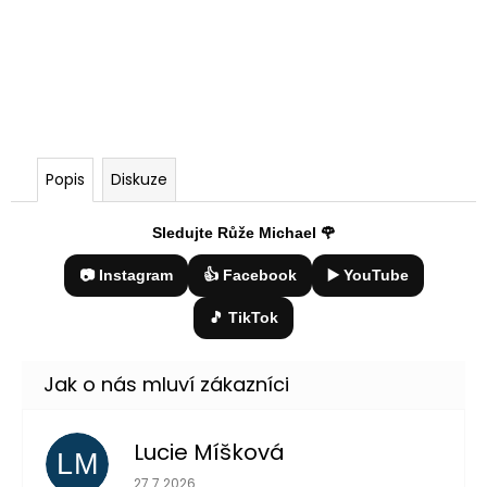
Popis
Diskuze
Sledujte Růže Michael 🌹
📷 Instagram
👍 Facebook
▶️ YouTube
🎵 TikTok
Lucie Míšková
LM
Hodnocení obchodu je 5 z 5 hvězdiček.
27.7.2026