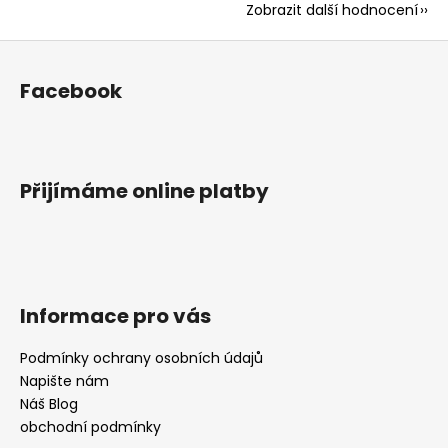
Zobrazit další hodnocení
Z
á
Facebook
p
a
t
í
Přijímáme online platby
Informace pro vás
Podmínky ochrany osobních údajů
Napište nám
Náš Blog
obchodní podmínky