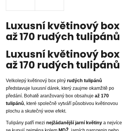
a
j
í
Luxusní květinový box
t
až 170 rudých tulipánů
?
Luxusní květinový box
až 170 rudých tulipánů
HLEDAT
Velkolepý květinový box plný
rudých tulipánů
představuje luxusní dárek, který zaujme okamžitě po
D
předání. Bohatě aranžovaný box obsahuje
až 170
o
tulipánů
, které společně vytváří působivou květinovou
p
o
plochu a skutečný wow efekt.
r
Tulipány patří mezi
nejžádanější jarní květiny
a nejvíce
u
se kupují zejména kolem
MDŽ
, jarních narozenin nebo