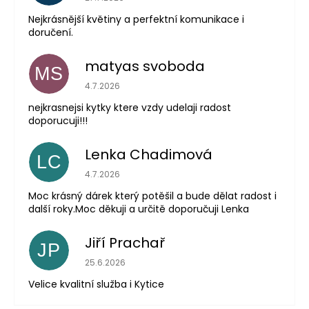
Nejkrásnější květiny a perfektní komunikace i
doručení.
matyas svoboda
MS
Hodnocení obchodu je 5 z 5 hvězdiček.
4.7.2026
nejkrasnejsi kytky ktere vzdy udelaji radost
doporucuji!!!
Lenka Chadimová
LC
Hodnocení obchodu je 5 z 5 hvězdiček.
4.7.2026
Moc krásný dárek který potěšil a bude dělat radost i
další roky.Moc děkuji a určitě doporučuji Lenka
Jiří Prachař
JP
Hodnocení obchodu je 5 z 5 hvězdiček.
25.6.2026
Velice kvalitní služba i Kytice