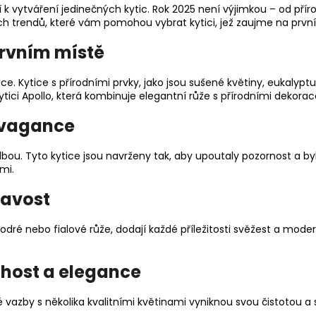
rují k vytváření jedinečných kytic. Rok 2025 není výjimkou – od 
ch trendů, které vám pomohou vybrat kytici, jež zaujme na první
 prvním místě
ice. Kytice s přírodními prvky, jako jsou sušené květiny, eukalyp
ytici Apollo
, která kombinuje elegantní růže s přírodními dekorac
avagance
volbou. Tyto kytice jsou navrženy tak, aby upoutaly pozornost a
ými.
ravost
dré nebo fialové růže, dodají každé příležitosti svěžest a mode
chost a elegance
zby s několika kvalitními květinami vyniknou svou čistotou a s