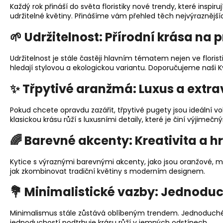
Každý rok přináší do světa floristiky nové trendy, které inspi
udržitelné květiny. Přinášíme vám přehled těch nejvýraznější
🌱 Udržitelnost: Přírodní krása na
Udržitelnost je stále častěji hlavním tématem nejen ve florist
hledají stylovou a ekologickou variantu. Doporučujeme naši
K
✨ Třpytivé aranžmá: Luxus a extr
Pokud chcete opravdu zazářit, třpytivé pugety jsou ideální 
klasickou krásu růží s luxusními detaily, které je činí výjimečn
🌈 Barevné akcenty: Kreativita a h
Kytice s výraznými barevnými akcenty, jako jsou oranžové, mo
jak zkombinovat tradiční květiny s moderním designem.
💐 Minimalistické vazby: Jednodu
Minimalismus stále zůstává oblíbeným trendem. Jednoduché va
jednoduchostí podtrhuje krásu růží v jemných odstínech.