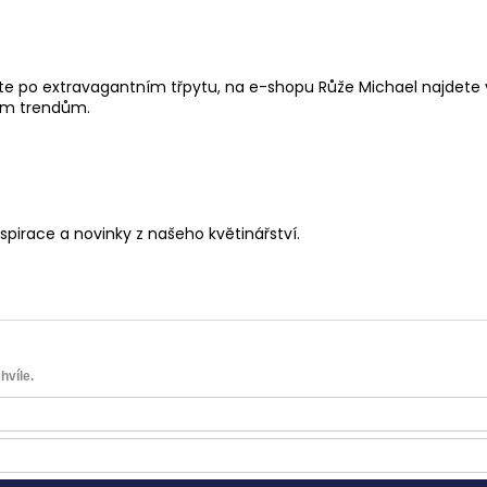
l
užíte po extravagantním třpytu, na e-shopu
Růže Michael
najdete 
ním trendům.
nspirace a novinky z našeho květinářství.
hvíle.