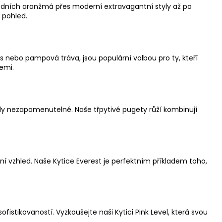
přírodních aranžmá přes moderní extravagantní styly až po
 pohled.
tus nebo pampová tráva, jsou populární volbou pro ty, kteří
emi.
 byly nezapomenutelné. Naše
třpytivé pugety růží
kombinují
rní vzhled. Naše
Kytice Everest
je perfektním příkladem toho,
ofistikovaností. Vyzkoušejte naši
Kytici Pink Level
, která svou