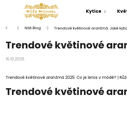
K
Přejít
na
o
Kytice
Kvě
obsah
Zpět
Zpět
š
do
do
í
Domů
Náš Blog
Trendové květinové aranžmá: Jaké kytic
k
obchodu
obchodu
Trendové květinové aran
15.10.2025
Trendové květinové aranžmá 2025: Co je letos v módě? | Růž
Trendové květinové aran