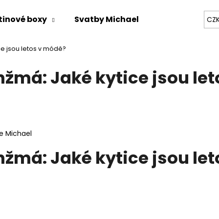
tinové boxy
Svatby Michael
Zážitky na mí
CZ
e jsou letos v módě?
Co potřebujete najít?
žmá: Jaké kytice jsou le
HLEDAT
Doporučujeme
e Michael
žmá: Jaké kytice jsou le