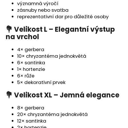
č
významná výročí
u
zásnuby nebo svatba
j
reprezentativní dar pro důležité osoby
e
m
💐 Velikost L – Elegantní výstup
e
na vrchol
4× gerbera
10× chryzantéma jednokvětá
6× santinka
1× hortenzie
6× růže
5× dekorativní prvek
💐 Velikost XL – Jemná elegance
8× gerbera
20× chryzantéma jednokvětá
12× santinka
2× hortenzie