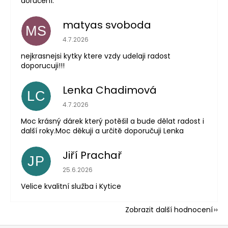
doručení.
matyas svoboda
MS
Hodnocení obchodu je 5 z 5 hvězdiček.
4.7.2026
nejkrasnejsi kytky ktere vzdy udelaji radost
doporucuji!!!
Lenka Chadimová
LC
Hodnocení obchodu je 5 z 5 hvězdiček.
4.7.2026
Moc krásný dárek který potěšil a bude dělat radost i
další roky.Moc děkuji a určitě doporučuji Lenka
Jiří Prachař
JP
Hodnocení obchodu je 5 z 5 hvězdiček.
25.6.2026
Velice kvalitní služba i Kytice
Zobrazit další hodnocení