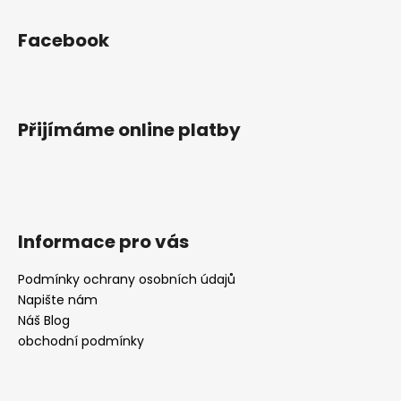
Z
á
Facebook
p
a
t
í
Přijímáme online platby
Informace pro vás
Podmínky ochrany osobních údajů
Napište nám
Náš Blog
obchodní podmínky