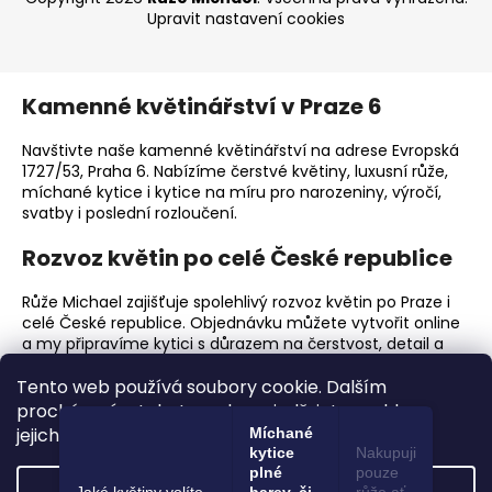
Upravit nastavení cookies
Kamenné květinářství v Praze 6
Navštivte naše kamenné květinářství na adrese Evropská
1727/53, Praha 6. Nabízíme čerstvé květiny, luxusní růže,
míchané kytice i kytice na míru pro narozeniny, výročí,
svatby i poslední rozloučení.
Rozvoz květin po celé České republice
Růže Michael zajišťuje spolehlivý rozvoz květin po Praze i
celé České republice. Objednávku můžete vytvořit online
a my připravíme kytici s důrazem na čerstvost, detail a
elegantní předání.
Tento web používá soubory cookie. Dalším
Proč zvolit Růže Michael?
procházením tohoto webu vyjadřujete souhlas s
jejich používáním.. Více informací
zde
.
Míchané
Prémiové čerstvé květiny a luxusní růže.
kytice
Nakupuji
Ruční vazba kytic s důrazem na detail.
plné
pouze
Nastavení