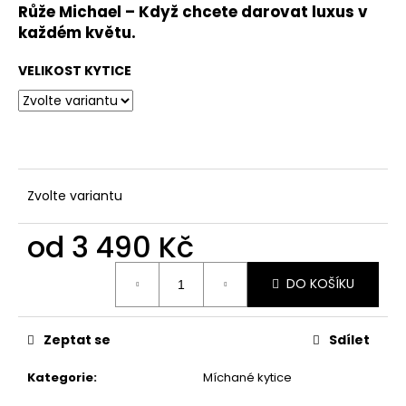
Růže Michael – Když chcete darovat luxus v
každém květu.
VELIKOST KYTICE
Zvolte variantu
od
3 490 Kč
Měrná
DO KOŠÍKU
cena:
Zeptat se
Sdílet
Kategorie
:
Míchané kytice