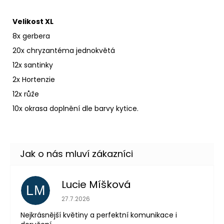
Velikost XL
8x gerbera
20x chryzantéma jednokvětá
12x santinky
2x Hortenzie
12x růže
10x okrasa doplnění dle barvy kytice.
Lucie Míšková
LM
Hodnocení obchodu je 5 z 5 hvězdiček.
27.7.2026
Nejkrásnější květiny a perfektní komunikace i