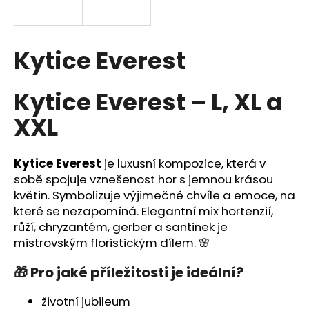
a
j
í
Kytice Everest
t
?
Kytice Everest – L, XL a
XXL
HLEDAT
Kytice Everest
je luxusní kompozice, která v
sobě spojuje vznešenost hor s jemnou krásou
květin. Symbolizuje výjimečné chvíle a emoce, na
které se nezapomíná. Elegantní mix hortenzií,
D
růží, chryzantém, gerber a santinek je
o
mistrovským floristickým dílem. 🌸
p
o
🎁 Pro jaké příležitosti je ideální?
r
u
životní jubileum