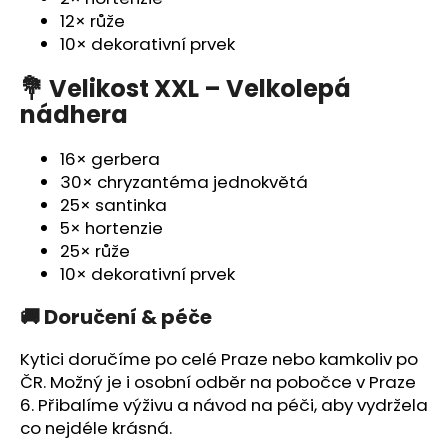
12× růže
10× dekorativní prvek
💐 Velikost XXL – Velkolepá
nádhera
16× gerbera
30× chryzantéma jednokvětá
25× santinka
5× hortenzie
25× růže
10× dekorativní prvek
🚚 Doručení & péče
Kytici doručíme
po celé Praze
nebo
kamkoliv po
ČR
. Možný je i
osobní odběr na pobočce v Praze
6
. Přibalíme
výživu a návod na péči
, aby vydržela
co nejdéle krásná.