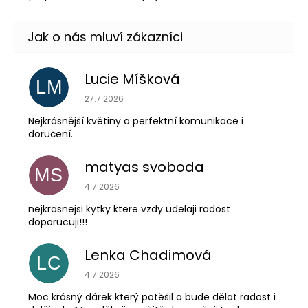
Lucie Míšková
LM
Hodnocení obchodu je 5 z 5 hvězdiček.
27.7.2026
Nejkrásnější květiny a perfektní komunikace i
doručení.
matyas svoboda
MS
Hodnocení obchodu je 5 z 5 hvězdiček.
4.7.2026
nejkrasnejsi kytky ktere vzdy udelaji radost
doporucuji!!!
Lenka Chadimová
LC
Hodnocení obchodu je 5 z 5 hvězdiček.
4.7.2026
Moc krásný dárek který potěšil a bude dělat radost i