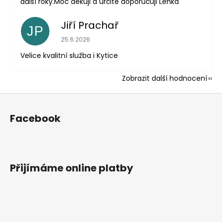
další roky.Moc děkuji a určitě doporučuji Lenka
Jiří Prachař
JP
Hodnocení obchodu je 5 z 5 hvězdiček.
25.6.2026
Velice kvalitní služba i Kytice
Zobrazit další hodnocení
Z
á
Facebook
p
a
t
í
Přijímáme online platby