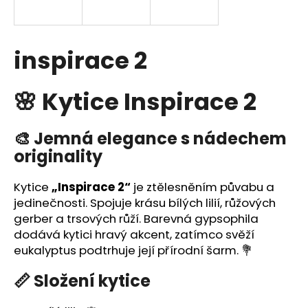
a
j
í
inspirace 2
t
?
🌸 Kytice Inspirace 2
🎨 Jemná elegance s nádechem
originality
HLEDAT
Kytice
„Inspirace 2“
je ztělesněním půvabu a
jedinečnosti. Spojuje krásu bílých lilií, růžových
D
gerber a trsových růží. Barevná gypsophila
o
dodává kytici hravý akcent, zatímco svěží
p
eukalyptus podtrhuje její přírodní šarm. 💐
o
📏 Složení kytice
r
u