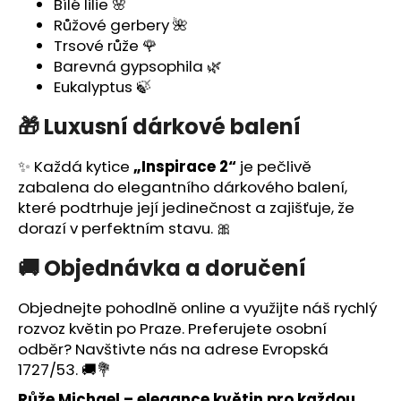
č
Bílé lilie 🌸
u
Růžové gerbery 🌺
j
Trsové růže 🌹
e
Barevná gypsophila 🌿
m
Eukalyptus 🍃
e
🎁 Luxusní dárkové balení
✨ Každá kytice
„Inspirace 2“
je pečlivě
zabalena do elegantního dárkového balení,
které podtrhuje její jedinečnost a zajišťuje, že
dorazí v perfektním stavu. 🎀
🚚 Objednávka a doručení
Objednejte pohodlně online a využijte náš rychlý
rozvoz květin po Praze
. Preferujete osobní
odběr? Navštivte nás na adrese
Evropská
1727/53
. 🚚💐
Růže Michael
– elegance květin pro každou