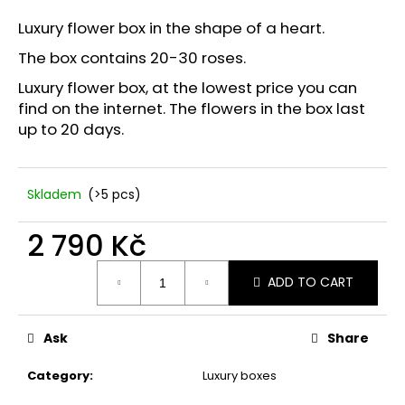
i
Luxury flower box in the shape of a heart.
n
The box contains 20-30 roses.
g
Luxury flower box, at the lowest price you can
f
find on the internet. The flowers in the box last
o
up to 20 days.
r
?
Skladem
(>5 pcs)
2 790 Kč
SEARCH
Measure
ADD TO CART
price:
W
Ask
Share
e
r
Category
:
Luxury boxes
e