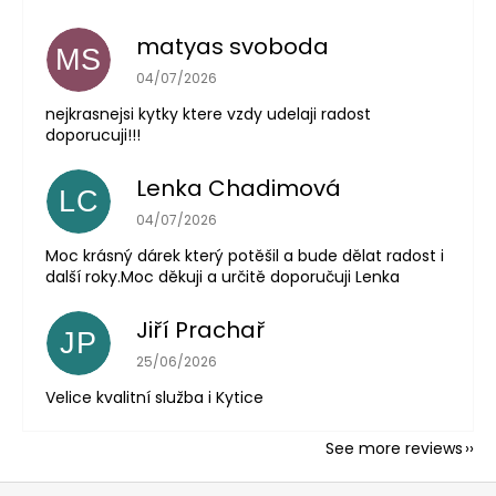
matyas svoboda
MS
The store rating is 5 out of 5 stars.
04/07/2026
nejkrasnejsi kytky ktere vzdy udelaji radost
doporucuji!!!
Lenka Chadimová
LC
The store rating is 5 out of 5 stars.
04/07/2026
Moc krásný dárek který potěšil a bude dělat radost i
další roky.Moc děkuji a určitě doporučuji Lenka
Jiří Prachař
JP
The store rating is 5 out of 5 stars.
25/06/2026
Velice kvalitní služba i Kytice
See more reviews
F