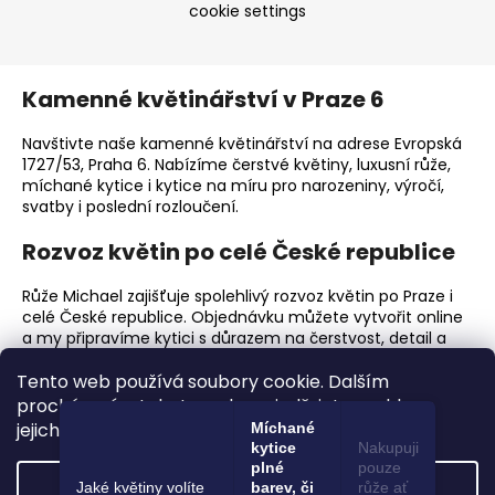
cookie settings
Kamenné květinářství v Praze 6
Navštivte naše kamenné květinářství na adrese Evropská
1727/53, Praha 6. Nabízíme čerstvé květiny, luxusní růže,
míchané kytice i kytice na míru pro narozeniny, výročí,
svatby i poslední rozloučení.
Rozvoz květin po celé České republice
Růže Michael zajišťuje spolehlivý rozvoz květin po Praze i
celé České republice. Objednávku můžete vytvořit online
a my připravíme kytici s důrazem na čerstvost, detail a
elegantní předání.
Tento web používá soubory cookie. Dalším
Proč zvolit Růže Michael?
procházením tohoto webu vyjadřujete souhlas s
jejich používáním.. Více informací
zde
.
Míchané
Prémiové čerstvé květiny a luxusní růže.
kytice
Nakupuji
Ruční vazba kytic s důrazem na detail.
plné
pouze
Settings
Jaké květiny volíte
barev, či
růže ať
Kamenné květinářství v Praze 6.