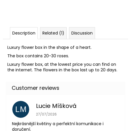
c
o
m
m
e
Description
Related (1)
Discussion
n
d
Luxury flower box in the shape of a heart.
The box contains 20-30 roses.
Luxury flower box, at the lowest price you can find on
the internet. The flowers in the box last up to 20 days.
Lucie Míšková
LM
The store rating is 5 out of 5 stars.
27/07/2026
Nejkrásnější květiny a perfektní komunikace i
doručení.