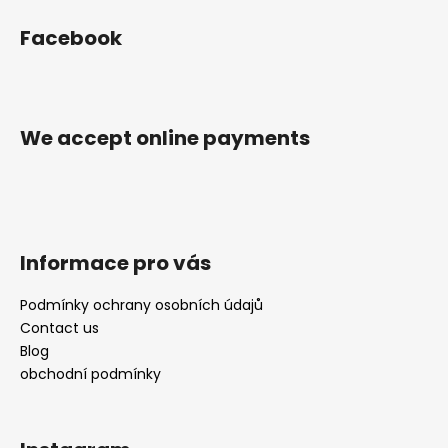
o
Facebook
o
t
e
r
We accept online payments
Informace pro vás
Podmínky ochrany osobních údajů
Contact us
Blog
obchodní podmínky