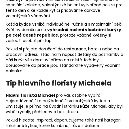
speciální kolekce, valentýnské balení vytvořené pouze pro
tento den a ke každé kytici přidáváme dárkové
valentýnské věnování.
Každá kytice vzniká individuálně, ručně a s maximální péčí.
Květiny doručujeme
výhradně našimi vlastními kurýry
po celé České republice
, protože vzácné květiny si
zaslouží osobní přístup.
Pokud si přejete doručení do restaurace, hotelu nebo na
pracovní adresu, stačí nám napsat detaily do poznámky a
náš kurýr vše domluví přímo na místě. Květiny
doručované do práce jsou standardně vybaveny vodním
balením.
Tip hlavního floristy Michaela
Hlavní florista Michael
pro vás osobně vybírá
nejprodávanější a nejžádanější valentýnské kytice a
umisťuje je přímo na
úvodní stránku Růže Michael
, aby byl
výběr rychlý, přehledný a bez stresu.
Pokud hledáte inspiraci, doporučujeme také naši kategorii
míchané kytice
, které kombinují růže s dalšími