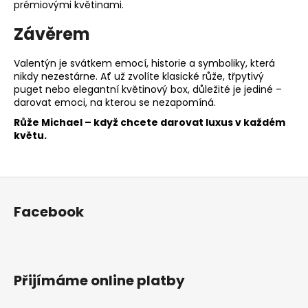
prémiovými květinami.
Závěrem
Valentýn je svátkem emocí, historie a symboliky, která
nikdy nezestárne. Ať už zvolíte klasické růže, třpytivý
puget nebo elegantní květinový box, důležité je jediné –
darovat emoci, na kterou se nezapomíná.
Růže Michael – když chcete darovat luxus v každém
květu.
Z
á
Facebook
p
a
t
í
Přijímáme online platby