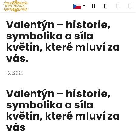
K
Přejít
Hledat
Náku
M
Přihlášen
na
o
obsah
Zpět
Zpět
košík
š
Valentýn – historie,
í
C
symbolika a síla
k
o
květin, které mluví za
p
vás.
o
t
ř
16.1.2026
e
b
Valentýn – historie,
u
symbolika a síla
j
e
květin, které mluví za
t
vás
e
n