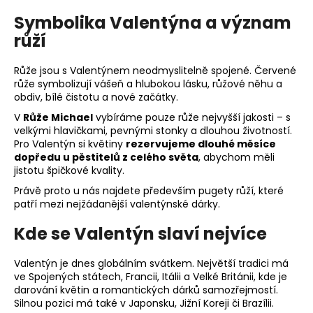
č
u
Symbolika Valentýna a význam
j
růží
e
m
Růže jsou s Valentýnem neodmyslitelně spojené. Červené
e
růže symbolizují vášeň a hlubokou lásku, růžové něhu a
obdiv, bílé čistotu a nové začátky.
V
Růže Michael
vybíráme pouze růže nejvyšší jakosti – s
velkými hlavičkami, pevnými stonky a dlouhou životností.
Pro Valentýn si květiny
rezervujeme dlouhé měsíce
dopředu u pěstitelů z celého světa
, abychom měli
jistotu špičkové kvality.
Právě proto u nás najdete především
pugety růží
, které
patří mezi nejžádanější valentýnské dárky.
Kde se Valentýn slaví nejvíce
Valentýn je dnes globálním svátkem. Největší tradici má
ve Spojených státech, Francii, Itálii a Velké Británii, kde je
darování květin a romantických dárků samozřejmostí.
Silnou pozici má také v Japonsku, Jižní Koreji či Brazílii.