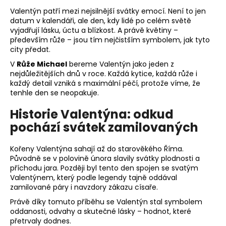
a
Valentýn patří mezi nejsilnější svátky emocí. Není to jen
datum v kalendáři, ale den, kdy lidé po celém světě
j
vyjadřují lásku, úctu a blízkost. A právě květiny –
í
především růže – jsou tím nejčistším symbolem, jak tyto
t
city předat.
?
V
Růže Michael
bereme Valentýn jako jeden z
nejdůležitějších dnů v roce. Každá kytice, každá růže i
každý detail vzniká s maximální péčí, protože víme, že
tenhle den se neopakuje.
Historie Valentýna: odkud
HLEDAT
pochází svátek zamilovaných
Kořeny Valentýna sahají až do starověkého Říma.
Původně se v polovině února slavily svátky plodnosti a
D
příchodu jara. Později byl tento den spojen se svatým
o
Valentýnem, který podle legendy tajně oddával
p
zamilované páry i navzdory zákazu císaře.
o
Právě díky tomuto příběhu se Valentýn stal symbolem
r
oddanosti, odvahy a skutečné lásky – hodnot, které
u
přetrvaly dodnes.