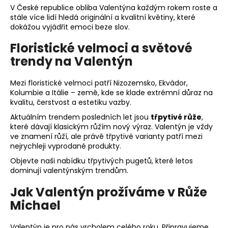
V České republice obliba Valentýna každým rokem roste a
stále více lidí hledá originální a kvalitní květiny, které
dokážou vyjádřit emoci beze slov.
Floristické velmoci a světové
trendy na Valentýn
Mezi floristické velmoci patří Nizozemsko, Ekvádor,
Kolumbie a Itálie – země, kde se klade extrémní důraz na
kvalitu, čerstvost a estetiku vazby.
Aktuálním trendem posledních let jsou
třpytivé růže
,
které dávají klasickým růžím nový výraz. Valentýn je vždy
ve znamení růží, ale právě třpytivé varianty patří mezi
nejrychleji vyprodané produkty.
Objevte naši nabídku
třpytivých pugetů
, které letos
dominují valentýnským trendům.
Jak Valentýn prožíváme v Růže
Michael
Valentýn je pro nás vrcholem celého roku. Připravujeme