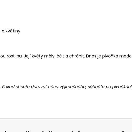
 o květiny
.
u rostlinu. Její květy měly léčit a chránit. Dnes je pivoňka mo
ásy. Pokud chcete darovat něco výjimečného, sáhněte po pivoňkách