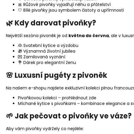
🎀 Růžové pivoňky vyjadřují něhu a přátelství
🤍 Bílé pivoňky jsou symbolem čistoty a upřímnosti
🌿 Kdy darovat pivoňky?
Největší sezóna pivoněk je od
května do června
, ale v luxu
👰 Svatební kytice a výzdobu
🎁 Významná životní jubilea
💌 Zamilovaná vyznání
💐 Dárek pro elegantní ženu
🌸 Luxusní pugéty z pivoněk
Na našem e-shopu najdete exkluzivní kolekci plnou francouz
Pivoňkovou kolekci – prohlédnout zde
Míchané kytice s pivoňkami – kombinace elegance a s
🌱 Jak pečovat o pivoňky ve váze?
Aby vám pivoňky vydržely co nejdéle: