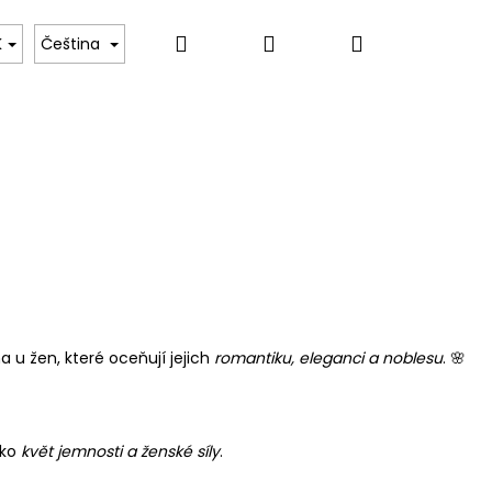
Hledat
Přihlášení
Nákupní
ru
Tulipány Dara
Květinové kurzy – Umění va
K
Čeština
košík
 u žen, které oceňují jejich
romantiku, eleganci a noblesu
. 🌸
ako
květ jemnosti a ženské síly
.