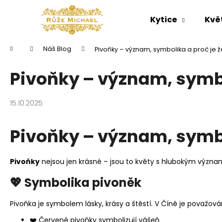
K
Přejít
na
o
Kytice
Kvě
obsah
Zpět
Zpět
š
do
do
í
Domů
Náš Blog
Pivoňky – význam, symbolika a proč je ž
k
obchodu
obchodu
Pivoňky – význam, symbo
15.10.2025
Pivoňky – význam, symbo
Pivoňky
nejsou jen krásné – jsou to květy s hlubokým význam
💖 Symbolika pivoněk
Pivoňka je symbolem lásky, krásy a štěstí. V Číně je považován
❤️ Červené pivoňky symbolizují vášeň