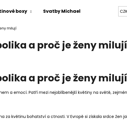
tinové boxy
Svatby Michael
Zážitky na mí
CZ
eny milují
Co potřebujete najít?
lika a proč je ženy milují
HLEDAT
lika a proč je ženy milují
Doporučujeme
em a emocí. Patří mezi nejoblíbenější květiny na světě, zejména
a za květinu bohatství a ctnosti. V Evropě si získala srdce žen j