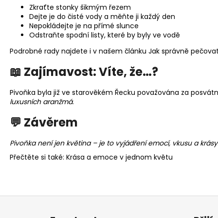
Zkraťte stonky šikmým řezem
Dejte je do čisté vody a měňte ji každý den
Nepokládejte je na přímé slunce
Odstraňte spodní listy, které by byly ve vodě
Podrobné rady najdete i v našem článku
Jak správně pečovat
📖 Zajímavost: Víte, že…?
Pivoňka byla již ve starověkém Řecku považována za posvátno
luxusních aranžmá
.
💬 Závěrem
Pivoňka není jen květina – je to vyjádření emocí, vkusu a kr
Přečtěte si také: Krása a emoce v jednom květu
Z
á