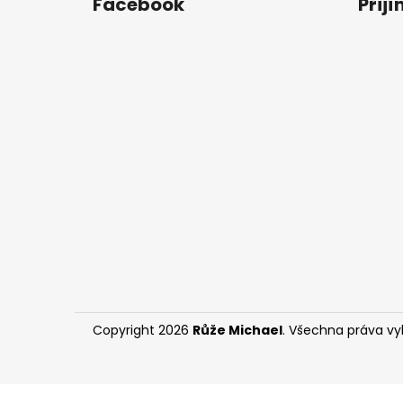
Facebook
Přij
p
a
t
í
Copyright 2026
Růže Michael
. Všechna práva v