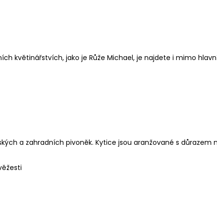
sních květinářstvích, jako je
Růže Michael
, je najdete i mimo hlavn
ských a zahradních pivoněk. Kytice jsou aranžované s důrazem 
věžesti