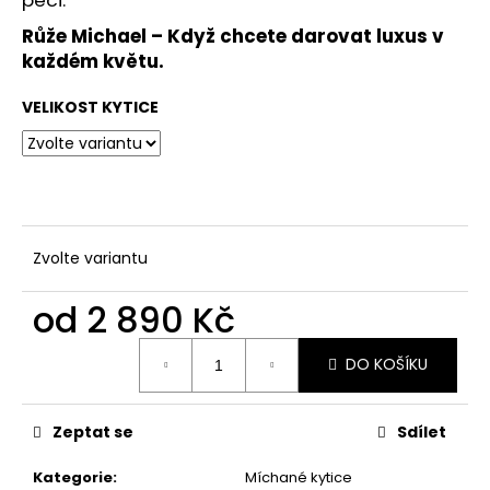
Růže Michael – Když chcete darovat luxus v
každém květu.
VELIKOST KYTICE
Zvolte variantu
od
2 890 Kč
Měrná
DO KOŠÍKU
cena:
Zeptat se
Sdílet
Kategorie
:
Míchané kytice