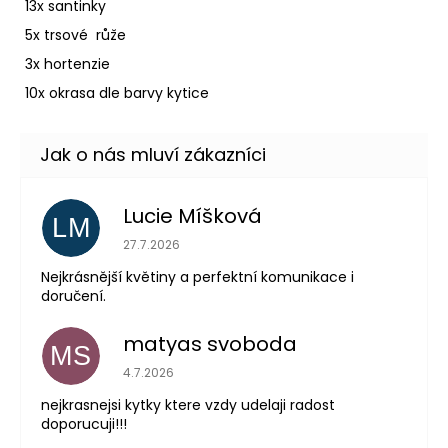
13x santinky
5x trsové růže
3x hortenzie
10x okrasa dle barvy kytice
Lucie Míšková
LM
Hodnocení obchodu je 5 z 5 hvězdiček.
27.7.2026
Nejkrásnější květiny a perfektní komunikace i
doručení.
matyas svoboda
MS
Hodnocení obchodu je 5 z 5 hvězdiček.
4.7.2026
nejkrasnejsi kytky ktere vzdy udelaji radost
doporucuji!!!