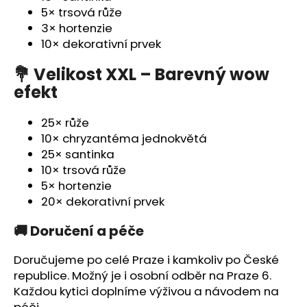
5× trsová růže
3× hortenzie
10× dekorativní prvek
💐 Velikost XXL – Barevný wow
efekt
25× růže
10× chryzantéma jednokvětá
25× santinka
10× trsová růže
5× hortenzie
20× dekorativní prvek
🚚 Doručení a péče
Doručujeme
po celé Praze
i
kamkoliv po České
republice
. Možný je i
osobní odběr na Praze 6
.
Každou kytici doplníme
výživou a návodem na
péči
.