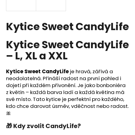
a
j
í
Kytice Sweet CandyLife
t
?
Kytice Sweet CandyLife
– L, XL a XXL
HLEDAT
Kytice Sweet CandyLife
je hravá, zářivá a
neodolatelná. Přináší radost na první pohled i
dojetí při každém přivonění. Je jako bonboniéra
z květin – každá barva ladí a každá květina má
D
své místo. Tato kytice je perfektní pro každého,
o
kdo chce darovat úsměv, vděčnost nebo radost.
p
🎀
o
r
🎁 Kdy zvolit CandyLife?
u