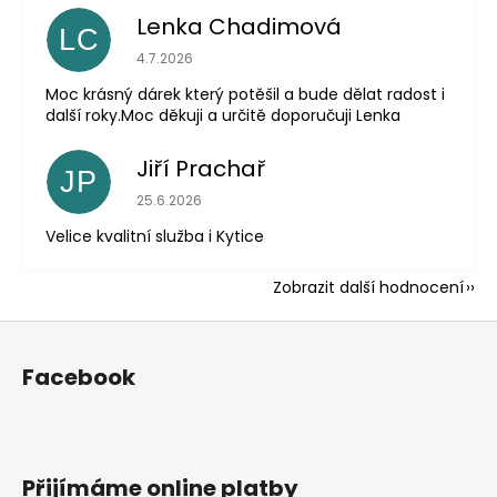
Lenka Chadimová
LC
Hodnocení obchodu je 5 z 5 hvězdiček.
4.7.2026
Moc krásný dárek který potěšil a bude dělat radost i
další roky.Moc děkuji a určitě doporučuji Lenka
Jiří Prachař
JP
Hodnocení obchodu je 5 z 5 hvězdiček.
25.6.2026
Velice kvalitní služba i Kytice
Zobrazit další hodnocení
Z
á
Facebook
p
a
t
í
Přijímáme online platby