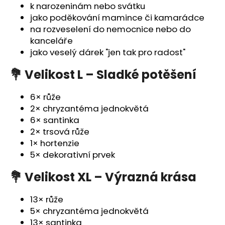
č
k narozeninám nebo svátku
u
jako poděkování mamince či kamarádce
j
na rozveselení do nemocnice nebo do
e
kanceláře
m
jako veselý dárek "jen tak pro radost"
e
💐 Velikost L – Sladké potěšení
6× růže
2× chryzantéma jednokvětá
6× santinka
2× trsová růže
1× hortenzie
5× dekorativní prvek
💐 Velikost XL – Výrazná krása
13× růže
5× chryzantéma jednokvětá
13× santinka