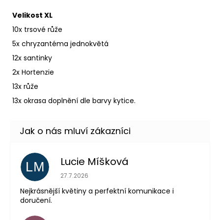
Velikost XL
10x trsové růže
5x chryzantéma jednokvětá
12x santinky
2x Hortenzie
13x růže
13x okrasa doplnění dle barvy kytice.
Lucie Míšková
LM
Hodnocení obchodu je 5 z 5 hvězdiček.
27.7.2026
Nejkrásnější květiny a perfektní komunikace i
doručení.