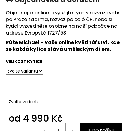
Objednejte online a využijte rychlý
rozvoz květin
po Praze zdarma
,
rozvoz po celé ČR
, nebo si
kytici vyzvedněte osobně na naší pobočce na
adrese
Evropská 1727/53
.
Růže Michael
– vaše online květinářství, kde
se každá kytice stává uměleckým dílem.
VELIKOST KYTICE
Zvolte variantu
od
4 990 Kč
Měrná
DO KOŠÍKU