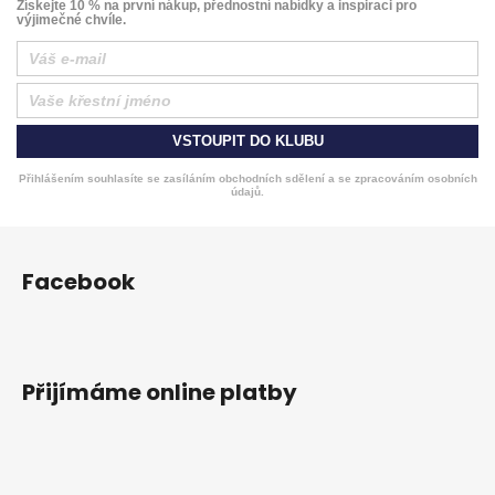
Získejte 10 % na první nákup, přednostní nabídky a inspiraci pro
výjimečné chvíle.
VSTOUPIT DO KLUBU
Přihlášením souhlasíte se zasíláním obchodních sdělení a se zpracováním osobních
údajů.
Z
á
Facebook
p
a
t
í
Přijímáme online platby