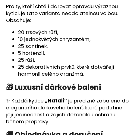
Pro ty, kteří chtějí darovat opravdu výraznou
kytici, je tato varianta neodolatelnou volbou.
Obsahuje:
20 trsových růží,
10 jednokvětých chryzantém,
25 santinek,
5 hortenzií,
25 růží,
25 dekorativních prvků, které dotvářejí
harmonii celého aranžmá.
🎁 Luxusní dárkové balení
✨ Každá kytice
„Natali“
je precizně zabalena do
elegantního dárkového balení, které podtrhne
její jedinečnost a zajistí dokonalou ochranu
během přepravy.
🚚 Objednávka a doručení