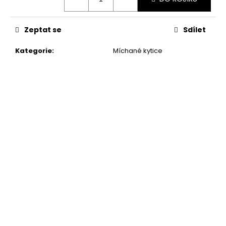
cena:
Zeptat se
Sdílet
Kategorie
:
Míchané kytice