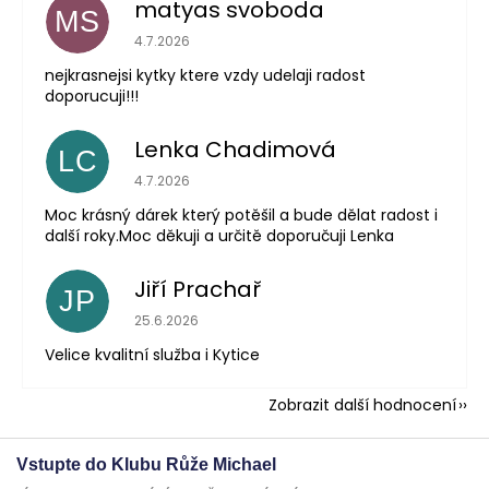
matyas svoboda
MS
Hodnocení obchodu je 5 z 5 hvězdiček.
4.7.2026
nejkrasnejsi kytky ktere vzdy udelaji radost
doporucuji!!!
Lenka Chadimová
LC
Hodnocení obchodu je 5 z 5 hvězdiček.
4.7.2026
Moc krásný dárek který potěšil a bude dělat radost i
další roky.Moc děkuji a určitě doporučuji Lenka
Jiří Prachař
JP
Hodnocení obchodu je 5 z 5 hvězdiček.
25.6.2026
Velice kvalitní služba i Kytice
Zobrazit další hodnocení
Vstupte do Klubu Růže Michael