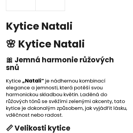
a
j
í
Kytice Natali
t
?
🌸 Kytice Natali
🎀 Jemná harmonie růžových
snů
HLEDAT
Kytice
„Natali“
je nádhernou kombinací
elegance a jemnosti, která potěší svou
D
harmonickou skladbou květin. Laděná do
o
růžových tónů se svěžími zelenými akcenty, tato
p
kytice je dokonalým způsobem, jak vyjádřit lásku,
o
vděčnost nebo radost.
r
📏 Velikosti kytice
u