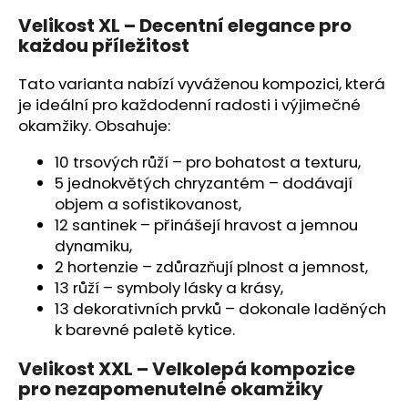
č
u
Velikost XL – Decentní elegance pro
j
každou příležitost
e
m
Tato varianta nabízí vyváženou kompozici, která
e
je ideální pro každodenní radosti i výjimečné
okamžiky. Obsahuje:
10 trsových růží – pro bohatost a texturu,
5 jednokvětých chryzantém – dodávají
objem a sofistikovanost,
12 santinek – přinášejí hravost a jemnou
dynamiku,
2 hortenzie – zdůrazňují plnost a jemnost,
13 růží – symboly lásky a krásy,
13 dekorativních prvků – dokonale laděných
k barevné paletě kytice.
Velikost XXL – Velkolepá kompozice
pro nezapomenutelné okamžiky