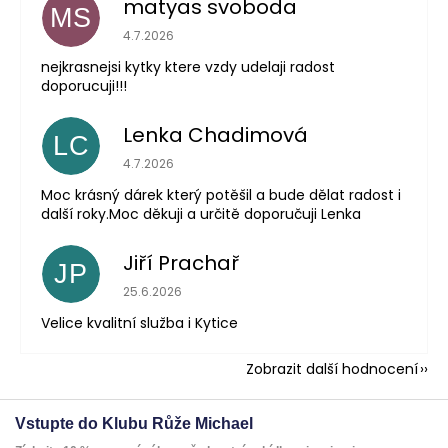
matyas svoboda
MS
Hodnocení obchodu je 5 z 5 hvězdiček.
4.7.2026
nejkrasnejsi kytky ktere vzdy udelaji radost
doporucuji!!!
Lenka Chadimová
LC
Hodnocení obchodu je 5 z 5 hvězdiček.
4.7.2026
Moc krásný dárek který potěšil a bude dělat radost i
další roky.Moc děkuji a určitě doporučuji Lenka
Jiří Prachař
JP
Hodnocení obchodu je 5 z 5 hvězdiček.
25.6.2026
Velice kvalitní služba i Kytice
Zobrazit další hodnocení
Vstupte do Klubu Růže Michael