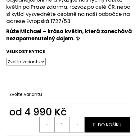
květin po Praze zdarma
,
rozvoz po celé ČR
, nebo
si kytici vyzvedněte osobně na naší pobočce na
adrese
Evropská 1727/53
.
Růže Michael
– krása květin, která zanechává
nezapomenutelný dojem. ✨
VELIKOST KYTICE
Zvolte variantu
od
4 990 Kč
Měrná
DO KOŠÍKU
cena: