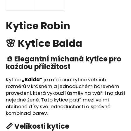
a
j
í
Kytice Robin
t
?
🌸 Kytice Balda
🎨 Elegantní míchaná kytice pro
každou příležitost
HLEDAT
Kytice
„Balda“
je míchaná kytice větších
rozměrů v krásném a jednoduchém barevném
D
provedení, která vykouzlí úsměv na tváři i na duši
o
nejedné ženě. Tato kytice patří mezi velmi
p
oblíbené díky své jednoduchosti a správné
o
kombinaci barev.
r
📏 Velikosti kytice
u