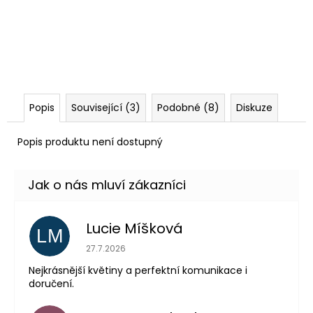
Popis
Související (3)
Podobné (8)
Diskuze
Popis produktu není dostupný
Lucie Míšková
LM
Hodnocení obchodu je 5 z 5 hvězdiček.
27.7.2026
Nejkrásnější květiny a perfektní komunikace i
doručení.