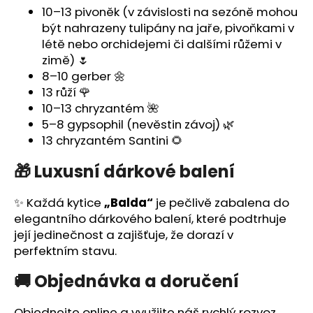
10–13 pivoněk (v závislosti na sezóně mohou
být nahrazeny tulipány na jaře, pivoňkami v
létě nebo orchidejemi či dalšími růžemi v
zimě) 🌷
8–10 gerber 🌼
13 růží 🌹
10–13 chryzantém 🌺
5–8 gypsophil (nevěstin závoj) 🌿
13 chryzantém Santini 🌻
🎁 Luxusní dárkové balení
✨ Každá kytice
„Balda“
je pečlivě zabalena do
elegantního dárkového balení, které podtrhuje
její jedinečnost a zajišťuje, že dorazí v
perfektním stavu.
🚚 Objednávka a doručení
Objednejte online a využijte náš rychlý
rozvoz