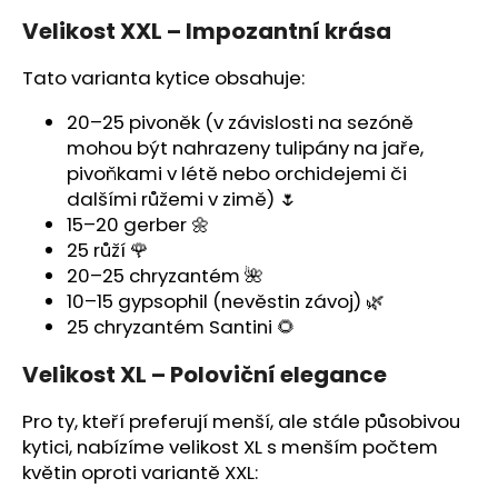
č
u
Velikost XXL – Impozantní krása
j
e
Tato varianta kytice obsahuje:
m
20–25 pivoněk (v závislosti na sezóně
e
mohou být nahrazeny tulipány na jaře,
pivoňkami v létě nebo orchidejemi či
dalšími růžemi v zimě) 🌷
15–20 gerber 🌼
25 růží 🌹
20–25 chryzantém 🌺
10–15 gypsophil (nevěstin závoj) 🌿
25 chryzantém Santini 🌻
Velikost XL – Poloviční elegance
Pro ty, kteří preferují menší, ale stále působivou
kytici, nabízíme velikost XL s menším počtem
květin oproti variantě XXL: