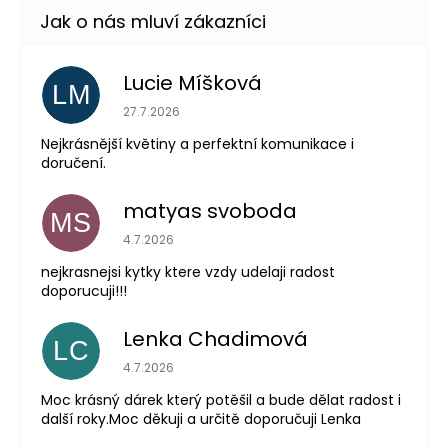
Lucie Míšková
LM
Hodnocení obchodu je 5 z 5 hvězdiček.
27.7.2026
Nejkrásnější květiny a perfektní komunikace i
doručení.
matyas svoboda
MS
Hodnocení obchodu je 5 z 5 hvězdiček.
4.7.2026
nejkrasnejsi kytky ktere vzdy udelaji radost
doporucuji!!!
Lenka Chadimová
LC
Hodnocení obchodu je 5 z 5 hvězdiček.
4.7.2026
Moc krásný dárek který potěšil a bude dělat radost i
další roky.Moc děkuji a určitě doporučuji Lenka