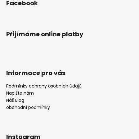
Facebook
p
a
t
í
Přijímáme online platby
Informace pro vás
Podmínky ochrany osobních údajů
Napište nám
Náš Blog
obchodní podmínky
Instagram