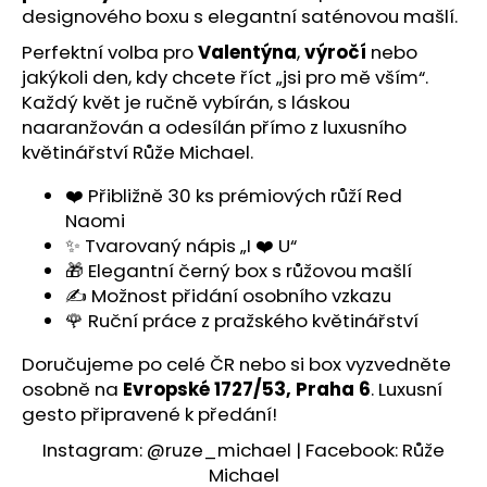
č
designového boxu s elegantní saténovou mašlí.
u
j
Perfektní volba pro
Valentýna
,
výročí
nebo
e
jakýkoli den, kdy chcete říct „jsi pro mě vším“.
m
Každý květ je ručně vybírán, s láskou
e
naaranžován a odesílán přímo z
luxusního
květinářství Růže Michael
.
❤️ Přibližně 30 ks prémiových růží Red
Naomi
✨ Tvarovaný nápis „I ❤️ U“
🎁 Elegantní černý box s růžovou mašlí
✍️ Možnost přidání osobního vzkazu
🌹 Ruční práce z pražského květinářství
Doručujeme
po celé ČR
nebo si box vyzvedněte
osobně na
Evropské 1727/53, Praha 6
. Luxusní
gesto připravené k předání!
Instagram:
@ruze_michael
| Facebook:
Růže
Michael