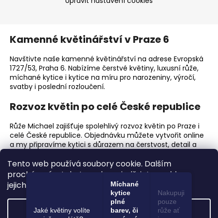
Upravit nastavení cookies
Kamenné květinářství v Praze 6
Navštivte naše kamenné květinářství na adrese Evropská
1727/53, Praha 6. Nabízíme čerstvé květiny, luxusní růže,
míchané kytice i kytice na míru pro narozeniny, výročí,
svatby i poslední rozloučení.
Rozvoz květin po celé České republice
Růže Michael zajišťuje spolehlivý rozvoz květin po Praze i
celé České republice. Objednávku můžete vytvořit online
a my připravíme kytici s důrazem na čerstvost, detail a
elegantní předání.
Tento web používá soubory cookie. Dalším
Proč zvolit Růže Michael?
procházením tohoto webu vyjadřujete souhlas s
jejich používáním.. Více informací
zde
.
Míchané
Prémiové čerstvé květiny a luxusní růže.
kytice
Nakupuji
plné
pouze
Ruční vazba kytic s důrazem na detail.
Nastavení
Jaké květiny volíte
barev, či
růže ať
Kamenné květinářství v Praze 6.