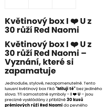
a
j
í
Květinový box I ❤️ U z
t
30 růží Red Naomi
?
Květinový box I ❤️ U z
30 růží Red Naomi –
HLEDAT
Vyznání, které si
zapamatuje
D
o
Jednoduše, stylově, nezapomenutelně. Tento
p
luxusní květinový box říká
"Miluji tě"
bez jediného
o
slova. Tři samostatné symboly –
I ❤️ U
– jsou
r
precizně vyskládány z přibližně
30 kusů
u
prémiových růží Red Naomi
do pevného