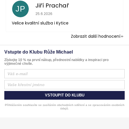
Jiří Prachař
JP
Hodnocení obchodu je 5 z 5 hvězdiček.
25.6.2026
Velice kvalitní služba i Kytice
Zobrazit další hodnocení
Vstupte do Klubu Růže Michael
Získejte 10 % na první nákup, přednostní nabídky a inspiraci pro
výjimečné chvíle.
VSTOUPIT DO KLUBU
Přihlášením souhlasíte se zasíláním obchodních sdělení a se zpracováním osobních
údajů.
Z
á