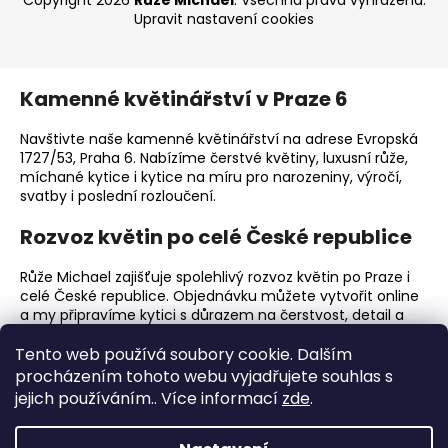
Copyright 2026
Růže Michael
. Všechna práva vyhrazena.
Upravit nastavení cookies
Kamenné květinářství v Praze 6
Navštivte naše kamenné květinářství na adrese Evropská
1727/53, Praha 6. Nabízíme čerstvé květiny, luxusní růže,
míchané kytice i kytice na míru pro narozeniny, výročí,
svatby i poslední rozloučení.
Rozvoz květin po celé České republice
Růže Michael zajišťuje spolehlivý rozvoz květin po Praze i
celé České republice. Objednávku můžete vytvořit online
a my připravíme kytici s důrazem na čerstvost, detail a
elegantní předání.
Tento web používá soubory cookie. Dalším
Proč zvolit Růže Michael?
procházením tohoto webu vyjadřujete souhlas s
jejich používáním.. Více informací
zde
.
Prémiové čerstvé květiny a luxusní růže.
Ruční vazba kytic s důrazem na detail.