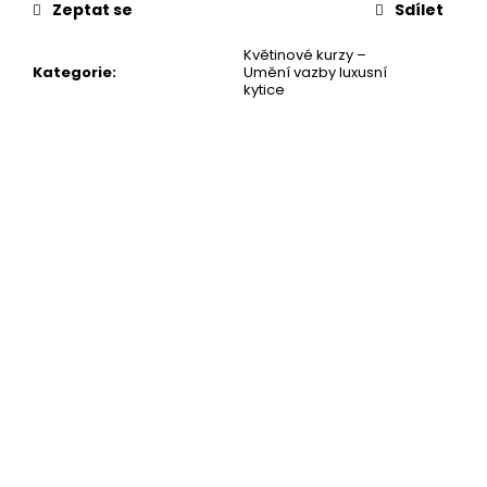
Zeptat se
Sdílet
Květinové kurzy –
Kategorie
:
Umění vazby luxusní
kytice