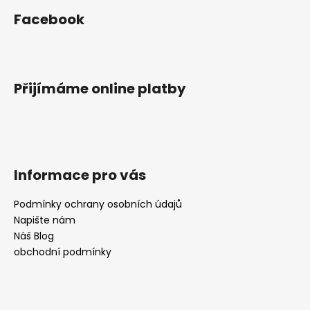
á
Facebook
p
a
t
í
Přijímáme online platby
Informace pro vás
Podmínky ochrany osobních údajů
Napište nám
Náš Blog
obchodní podmínky