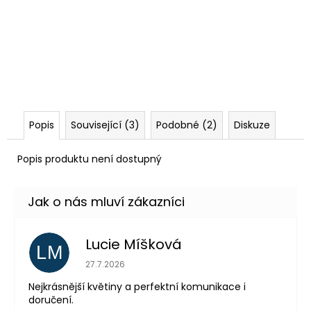
Popis
Související (3)
Podobné (2)
Diskuze
Popis produktu není dostupný
Lucie Míšková
LM
Hodnocení obchodu je 5 z 5 hvězdiček.
27.7.2026
Nejkrásnější květiny a perfektní komunikace i
doručení.