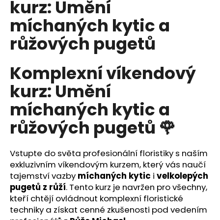
kurz: Umění
a
míchaných kytic a
j
í
růžových pugetů
t
?
Komplexní víkendový
kurz: Umění
míchaných kytic a
HLEDAT
růžových pugetů 🌹
Vstupte do světa profesionální floristiky s naším
D
exkluzivním víkendovým kurzem, který vás naučí
o
tajemství vazby
míchaných kytic
i
velkolepých
p
pugetů z růží
. Tento kurz je navržen pro všechny,
o
kteří chtějí ovládnout komplexní floristické
r
u
techniky a získat cenné zkušenosti pod vedením