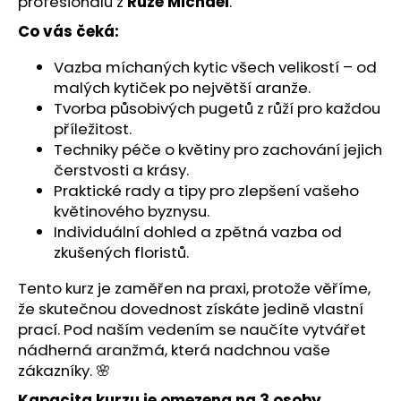
č
profesionálů z
Růže Michael
.
u
Co vás čeká:
j
e
Vazba míchaných kytic všech velikostí – od
m
malých kytiček
po největší aranže.
e
Tvorba působivých pugetů z růží pro každou
příležitost.
Techniky péče o květiny pro zachování jejich
čerstvosti a krásy.
Praktické rady a tipy pro zlepšení vašeho
květinového byznysu.
Individuální dohled a zpětná vazba od
zkušených floristů.
Tento kurz je zaměřen na praxi, protože věříme,
že skutečnou dovednost získáte jedině vlastní
prací. Pod naším vedením se naučíte vytvářet
nádherná aranžmá, která nadchnou vaše
zákazníky. 🌸
Kapacita kurzu je omezena na 3 osoby
,