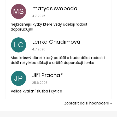
matyas svoboda
MS
Hodnocení obchodu je 5 z 5 hvězdiček.
4.7.2026
nejkrasnejsi kytky ktere vzdy udelaji radost
doporucuji!!!
Lenka Chadimová
LC
Hodnocení obchodu je 5 z 5 hvězdiček.
4.7.2026
Moc krásný dárek který potěšil a bude dělat radost i
další roky.Moc děkuji a určitě doporučuji Lenka
Jiří Prachař
JP
Hodnocení obchodu je 5 z 5 hvězdiček.
25.6.2026
Velice kvalitní služba i Kytice
Zobrazit další hodnocení
Z